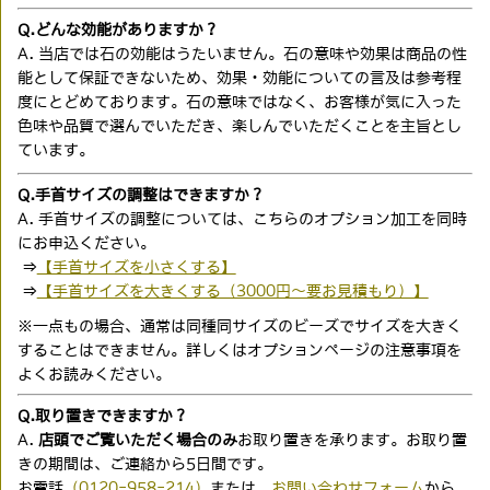
Q.どんな効能がありますか？
A. 当店では石の効能はうたいません。石の意味や効果は商品の性
能として保証できないため、効果・効能についての言及は参考程
度にとどめております。石の意味ではなく、お客様が気に入った
色味や品質で選んでいただき、楽しんでいただくことを主旨とし
ています。
Q.手首サイズの調整はできますか？
A. 手首サイズの調整については、こちらのオプション加工を同時
にお申込ください。
⇒
【手首サイズを小さくする】
⇒
【手首サイズを大きくする（3000円〜要お見積もり）】
※一点もの場合、通常は同種同サイズのビーズでサイズを大きく
することはできません。詳しくはオプションページの注意事項を
よくお読みください。
Q.取り置きできますか？
A.
店頭でご覧いただく場合のみ
お取り置きを承ります。お取り置
きの期間は、ご連絡から5日間です。
お電話
（0120-958-214）
または、
お問い合わせフォーム
から