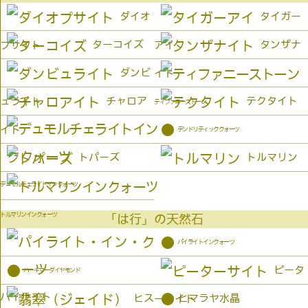
ダイオ
タイガー
ターコイズ
タンザナ
プサイト
アイ
ダンビ
イト
チャロア
テクタイト
ュライト
ティファニーストーン
●
イト
デンドリティッククォーツ
トパーズ
トルマリン
デュモルチェライトインクォーツ
トルマリンインクォーツ
「は行」の天然石
●
パイライトインクォーツ
●
ピータ
ハーキマーダイヤモンド
パイライト
●
ヒス
ヒマラヤ水晶
ーサイト