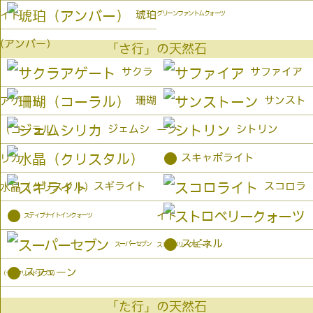
琥珀
イト
グリーンファントムクォーツ
(アンバー）
「さ行」の天然石
サクラ
サファイア
珊瑚
サンスト
アゲート
ジェムシ
シトリン
（コーラル）
ーン
●
スキャポライト
リカ
スギライト
スコロラ
水晶（クリスタル）
●
イト
スティブナイトインクォーツ
●
スピネル
スーパーセブン
ストロベリークォーツ
●
スフェーン
（セイクリッドセブン）
「た行」の天然石