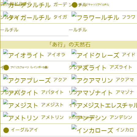
ゴールドルチル
●
ガーデ
ンルチル
オレンジキャッツアイルチル
ブラックブラウンルチル
タイガ
フラワ
ンルチル
ールチル
ールチル
「あ行」の天然石
アイオラ
アイド
●
アズライト
イト
クレーズ
アイリスクォーツ（レインボー水晶）
アクア
アクアマ
アパタイト
アマゾナ
プレーズ
リン
アメジスト
イト
アメトリン
アンデシン
アメジストエレスチャル
●
イーグルアイ
インカロ