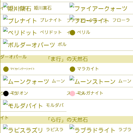
姫川薬石
イ（ジェイド）
プレナイト
フローラ
ファイアークォーツ
●
ペリドット
ベリル
イト
ボル
ダーオパール
「ま行」の天然石
●
●
マラカイト
マイカインクーツァイト
ムーン
ムーン
●
●
モリオン
モルガナイト
クォーツ
ストーン
モルダバ
イト
「ら行」の天然石
ラピスラ
ラブラ