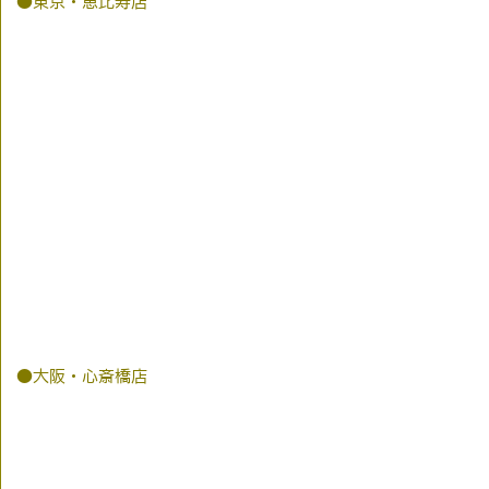
●東京・恵比寿店
●大阪・心斎橋店