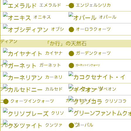
●
エメラルド
エンジェルシリカ
ーズ
オニキス
オパール
●
オブシ
オーロラクォーツ
ディアン
「か行」の天然石
●
カイヤナ
ガーデンクォーツ
●
ガーネット
イト
ガーネットインクォーツ
カーネリ
カルセド
ギベオン
アン
カコクセナイト
●
クォーツインクォーツ
クリソコラ
ニー
クリソ
●
クンツァ
コーパル
プレーズ