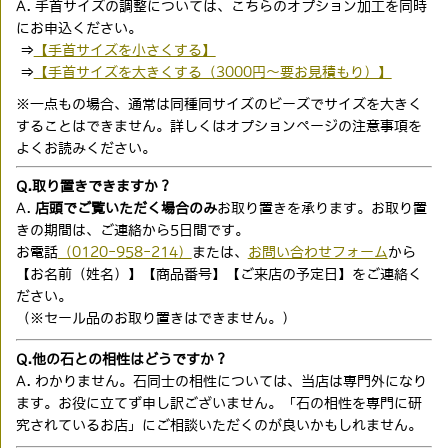
A. 手首サイズの調整については、こちらのオプション加工を同時
にお申込ください。
⇒
【手首サイズを小さくする】
⇒
【手首サイズを大きくする（3000円〜要お見積もり）】
※一点もの場合、通常は同種同サイズのビーズでサイズを大きく
することはできません。詳しくはオプションページの注意事項を
よくお読みください。
Q.取り置きできますか？
A.
店頭でご覧いただく場合のみ
お取り置きを承ります。お取り置
きの期間は、ご連絡から5日間です。
お電話
（0120-958-214）
または、
お問い合わせフォーム
から
【お名前（姓名）】【商品番号】【ご来店の予定日】をご連絡く
ださい。
（※セール品のお取り置きはできません。）
Q.他の石との相性はどうですか？
A. わかりません。石同士の相性については、当店は専門外になり
ます。お役に立てず申し訳ございません。「石の相性を専門に研
究されているお店」にご相談いただくのが良いかもしれません。