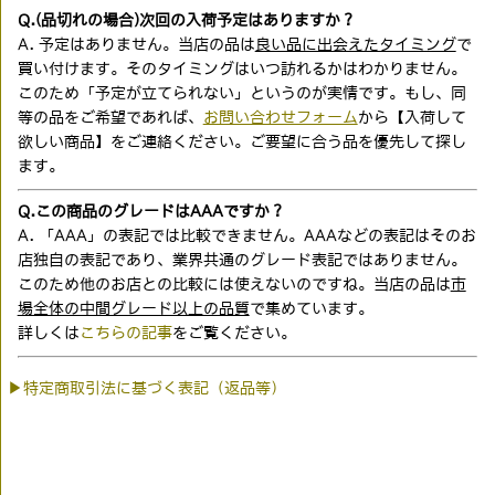
Q.(品切れの場合)次回の入荷予定はありますか？
A. 予定はありません。当店の品は
良い品に出会えたタイミング
で
買い付けます。そのタイミングはいつ訪れるかはわかりません。
このため「予定が立てられない」というのが実情です。もし、同
等の品をご希望であれば、
お問い合わせフォーム
から【入荷して
欲しい商品】をご連絡ください。ご要望に合う品を優先して探し
ます。
Q.この商品のグレードはAAAですか？
A. 「AAA」の表記では比較できません。AAAなどの表記はそのお
店独自の表記であり、業界共通のグレード表記ではありません。
このため他のお店との比較には使えないのですね。当店の品は
市
場全体の中間グレード以上の品質
で集めています。
詳しくは
こちらの記事
をご覧ください。
▶特定商取引法に基づく表記（返品等）