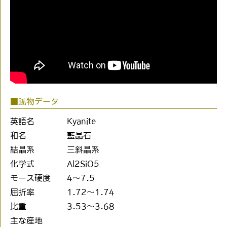
■鉱物データ
英語名
Kyanite
和名
藍晶石
結晶系
三斜晶系
化学式
Al2SiO5
モース硬度
4〜7.5
屈折率
1.72〜1.74
比重
3.53〜3.68
主な産地