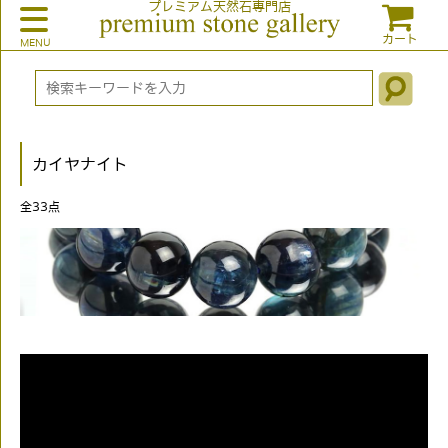
プレミアム天然石専門店
カート
カイヤナイト
全
33
点