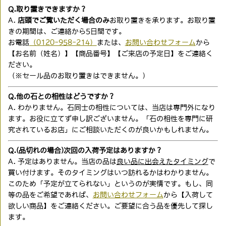
Q.取り置きできますか？
A.
店頭でご覧いただく場合のみ
お取り置きを承ります。お取り置
きの期間は、ご連絡から5日間です。
お電話
（0120-958-214）
または、
お問い合わせフォーム
から
【お名前（姓名）】【商品番号】【ご来店の予定日】をご連絡く
ださい。
（※セール品のお取り置きはできません。）
Q.他の石との相性はどうですか？
A. わかりません。石同士の相性については、当店は専門外になり
ます。お役に立てず申し訳ございません。「石の相性を専門に研
究されているお店」にご相談いただくのが良いかもしれません。
Q.(品切れの場合)次回の入荷予定はありますか？
A. 予定はありません。当店の品は
良い品に出会えたタイミング
で
買い付けます。そのタイミングはいつ訪れるかはわかりません。
このため「予定が立てられない」というのが実情です。もし、同
等の品をご希望であれば、
お問い合わせフォーム
から【入荷して
欲しい商品】をご連絡ください。ご要望に合う品を優先して探し
ます。