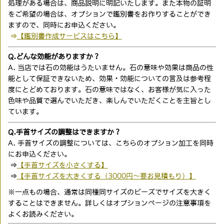
処理がある場合は、商品説明に明記いたします。また本物の証明
をご希望の場合は、オプションで鑑別書をお作りすることができ
ますので、同時にお申込ください。
⇒
【鑑別書作成サービスはこちら】
Q.どんな効能がありますか？
A. 当店では石の効能はうたいません。石の意味や効果は商品の性
能として保証できないため、効果・効能についての言及は参考程
度にとどめております。石の意味ではなく、お客様が気に入った
色味や品質で選んでいただき、楽しんでいただくことを主旨とし
ています。
Q.手首サイズの調整はできますか？
A. 手首サイズの調整については、こちらのオプション加工を同時
にお申込ください。
⇒
【手首サイズを小さくする】
⇒
【手首サイズを大きくする（3000円〜要お見積もり）】
※一点もの場合、通常は同種同サイズのビーズでサイズを大きく
することはできません。詳しくはオプションページの注意事項を
よくお読みください。