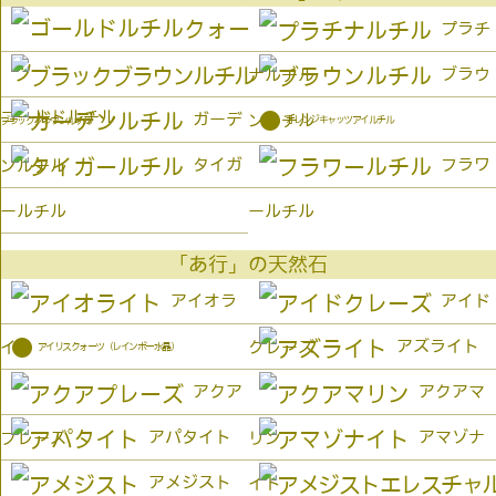
プラチ
ブラウ
ナルチル
ゴールドルチル
●
ガーデ
ンルチル
オレンジキャッツアイルチル
ブラックブラウンルチル
タイガ
フラワ
ンルチル
ールチル
ールチル
「あ行」の天然石
アイオラ
アイド
●
アズライト
イト
クレーズ
アイリスクォーツ（レインボー水晶）
アクア
アクアマ
アパタイト
アマゾナ
プレーズ
リン
アメジスト
イト