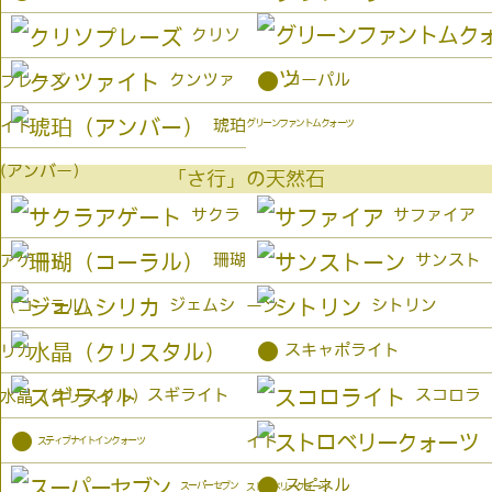
クリソ
●
クンツァ
コーパル
プレーズ
琥珀
イト
グリーンファントムクォーツ
(アンバー）
「さ行」の天然石
サクラ
サファイア
珊瑚
サンスト
アゲート
ジェムシ
シトリン
（コーラル）
ーン
●
スキャポライト
リカ
スギライト
スコロラ
水晶（クリスタル）
●
イト
スティブナイトインクォーツ
●
スピネル
スーパーセブン
ストロベリークォーツ