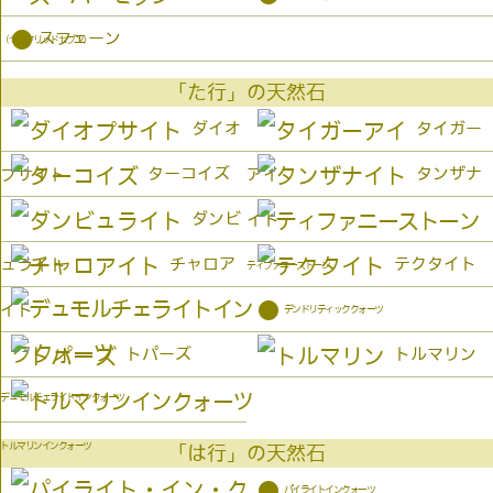
●
スフェーン
（セイクリッドセブン）
「た行」の天然石
ダイオ
タイガー
ターコイズ
タンザナ
プサイト
アイ
ダンビ
イト
チャロア
テクタイト
ュライト
ティファニーストーン
●
イト
デンドリティッククォーツ
トパーズ
トルマリン
デュモルチェライトインクォーツ
トルマリンインクォーツ
「は行」の天然石
●
パイライトインクォーツ