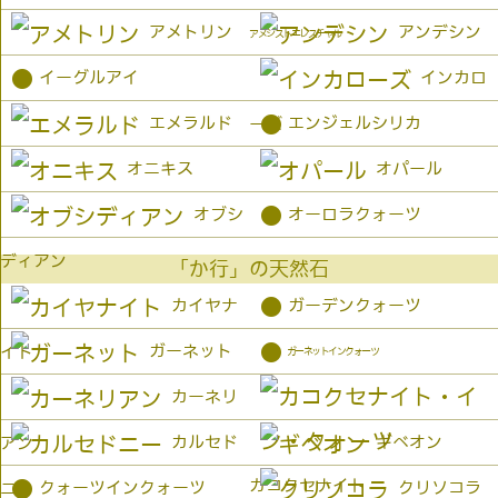
アメトリン
アンデシン
アメジストエレスチャル
●
イーグルアイ
インカロ
●
エメラルド
エンジェルシリカ
ーズ
オニキス
オパール
●
オブシ
オーロラクォーツ
ディアン
「か行」の天然石
●
カイヤナ
ガーデンクォーツ
●
ガーネット
イト
ガーネットインクォーツ
カーネリ
カルセド
ギベオン
アン
カコクセナイト
●
クォーツインクォーツ
クリソコラ
ニー