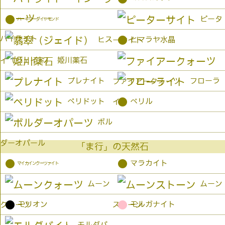
●
ピータ
ハーキマーダイヤモンド
パイライト
●
ヒス
ヒマラヤ水晶
ーサイト
姫川薬石
イ（ジェイド）
プレナイト
フローラ
ファイアークォーツ
●
ペリドット
ベリル
イト
ボル
ダーオパール
「ま行」の天然石
●
●
マラカイト
マイカインクーツァイト
ムーン
ムーン
●
●
モリオン
モルガナイト
クォーツ
ストーン
モルダバ