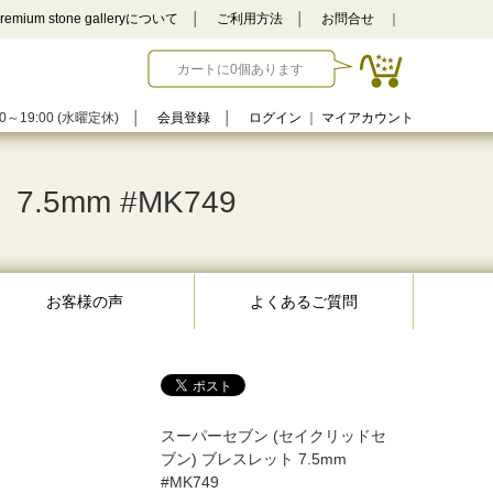
remium stone galleryについて
│
ご利用方法
│
お問合せ
｜
カートに0個あります
0～19:00 (水曜定休)
│
会員登録
│
ログイン
｜
マイアカウント
5mm #MK749
お客様の声
よくあるご質問
スーパーセブン (セイクリッドセ
ブン) ブレスレット 7.5mm
#MK749