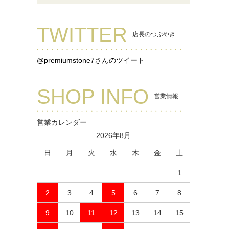
TWITTER
店長のつぶやき
@premiumstone7さんのツイート
SHOP INFO
営業情報
営業カレンダー
2026年8月
日
月
火
水
木
金
土
1
2
3
4
5
6
7
8
9
10
11
12
13
14
15