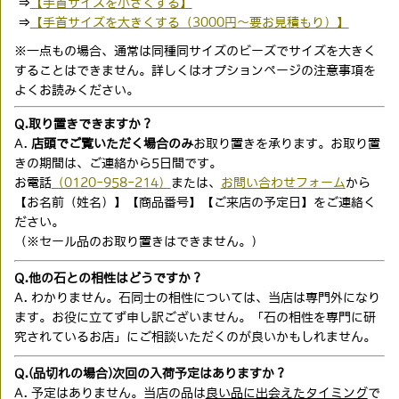
⇒
【手首サイズを小さくする】
⇒
【手首サイズを大きくする（3000円〜要お見積もり）】
※一点もの場合、通常は同種同サイズのビーズでサイズを大きく
することはできません。詳しくはオプションページの注意事項を
よくお読みください。
Q.取り置きできますか？
A.
店頭でご覧いただく場合のみ
お取り置きを承ります。お取り置
きの期間は、ご連絡から5日間です。
お電話
（0120-958-214）
または、
お問い合わせフォーム
から
【お名前（姓名）】【商品番号】【ご来店の予定日】をご連絡く
ださい。
（※セール品のお取り置きはできません。）
Q.他の石との相性はどうですか？
A. わかりません。石同士の相性については、当店は専門外になり
ます。お役に立てず申し訳ございません。「石の相性を専門に研
究されているお店」にご相談いただくのが良いかもしれません。
Q.(品切れの場合)次回の入荷予定はありますか？
A. 予定はありません。当店の品は
良い品に出会えたタイミング
で