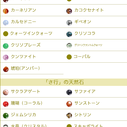
カーネリアン
カコクセナイト
カルセドニー
ギベオン
●
クォーツインクォーツ
クリソコラ
クリソプレーズ
グリーンファントムクォーツ
●
クンツァイト
コーパル
琥珀(アンバー）
「さ行」の天然石
サクラアゲート
サファイア
珊瑚（コーラル）
サンストーン
ジェムシリカ
シトリン
●
水晶（クリスタル）
スキャポライト