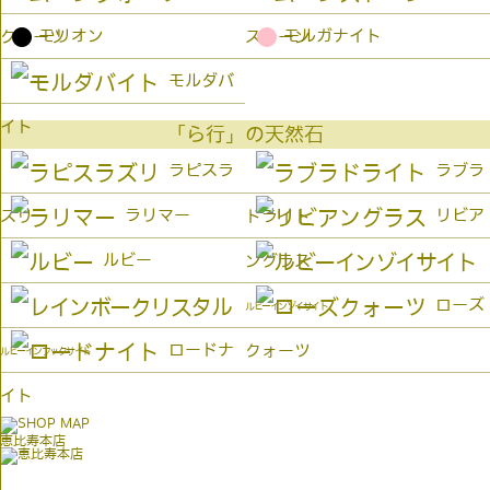
●
●
モリオン
モルガナイト
クォーツ
ストーン
モルダバ
イト
「ら行」の天然石
ラピスラ
ラブラ
ラリマー
リビア
ズリ
ドライト
ルビー
ングラス
ローズ
ルビーインゾイサイト
ロードナ
クォーツ
ルビーインフックサイト
イト
恵比寿本店