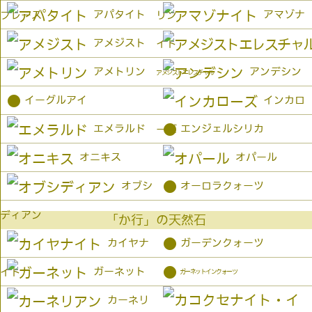
アパタイト
アマゾナ
プレーズ
リン
アメジスト
イト
アメトリン
アンデシン
アメジストエレスチャル
●
イーグルアイ
インカロ
●
エメラルド
エンジェルシリカ
ーズ
オニキス
オパール
●
オブシ
オーロラクォーツ
ディアン
「か行」の天然石
●
カイヤナ
ガーデンクォーツ
●
ガーネット
イト
ガーネットインクォーツ
カーネリ