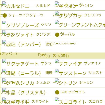
カルセド
ギベオン
アン
カコクセナイト
●
クォーツインクォーツ
クリソコラ
ニー
クリソ
●
クンツァ
コーパル
プレーズ
琥珀
イト
グリーンファントムクォーツ
(アンバー）
「さ行」の天然石
サクラ
サファイア
珊瑚
サンスト
アゲート
ジェムシ
シトリン
（コーラル）
ーン
●
スキャポライト
リカ
スギライト
スコロラ
水晶（クリスタル）