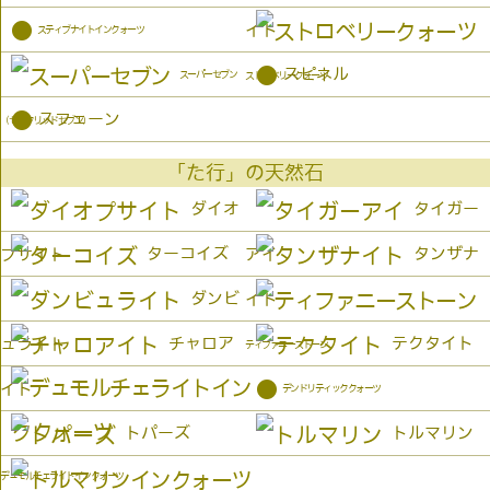
●
イト
スティブナイトインクォーツ
●
スピネル
スーパーセブン
ストロベリークォーツ
●
スフェーン
（セイクリッドセブン）
「た行」の天然石
ダイオ
タイガー
ターコイズ
タンザナ
プサイト
アイ
ダンビ
イト
チャロア
テクタイト
ュライト
ティファニーストーン
●
イト
デンドリティッククォーツ
トパーズ
トルマリン
デュモルチェライトインクォーツ