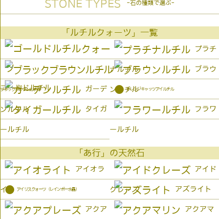
STONE TYPES
-石の種類で選ぶ-
「ルチルクォーツ」一覧
プラチ
ブラウ
ナルチル
ゴールドルチル
●
ガーデ
ンルチル
オレンジキャッツアイルチル
ブラックブラウンルチル
タイガ
フラワ
ンルチル
ールチル
ールチル
「あ行」の天然石
アイオラ
アイド
●
アズライト
イト
クレーズ
アイリスクォーツ（レインボー水晶）
アクア
アクアマ