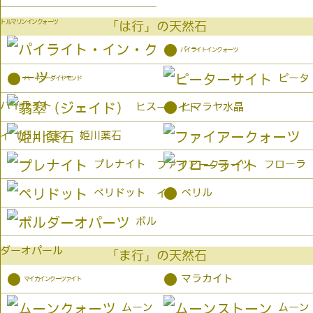
トルマリンインクォーツ
「は行」の天然石
●
パイライトインクォーツ
●
ピータ
ハーキマーダイヤモンド
パイライト
●
ヒス
ヒマラヤ水晶
ーサイト
姫川薬石
イ（ジェイド）
プレナイト
フローラ
ファイアークォーツ
●
ペリドット
ベリル
イト
ボル
ダーオパール
「ま行」の天然石
●
●
マラカイト
マイカインクーツァイト
ムーン
ムーン