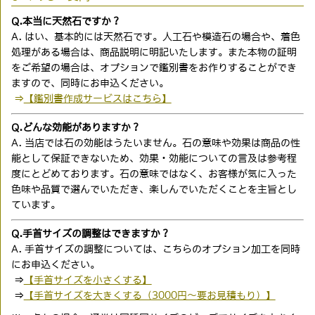
Q.本当に天然石ですか？
A. はい、基本的には天然石です。人工石や模造石の場合や、着色
処理がある場合は、商品説明に明記いたします。また本物の証明
をご希望の場合は、オプションで鑑別書をお作りすることができ
ますので、同時にお申込ください。
⇒
【鑑別書作成サービスはこちら】
Q.どんな効能がありますか？
A. 当店では石の効能はうたいません。石の意味や効果は商品の性
能として保証できないため、効果・効能についての言及は参考程
度にとどめております。石の意味ではなく、お客様が気に入った
色味や品質で選んでいただき、楽しんでいただくことを主旨とし
ています。
Q.手首サイズの調整はできますか？
A. 手首サイズの調整については、こちらのオプション加工を同時
にお申込ください。
⇒
【手首サイズを小さくする】
⇒
【手首サイズを大きくする（3000円〜要お見積もり）】