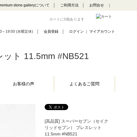
remium stone galleryについて
│
ご利用方法
│
お問合せ
｜
カートに0個あります
0～19:00 (水曜定休)
│
会員登録
│
ログイン
｜
マイアカウント
11.5mm #NB521
お客様の声
よくあるご質問
[高品質] スーパーセブン（セイク
リッドセブン） ブレスレット
11.5mm #NB521