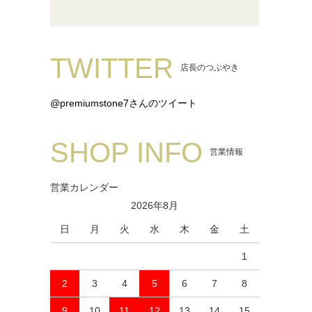
TWITTER
店長のつぶやき
@premiumstone7さんのツイート
SHOP INFO
営業情報
営業カレンダー
2026年8月
日
月
火
水
木
金
土
1
2
3
4
5
6
7
8
9
10
11
12
13
14
15