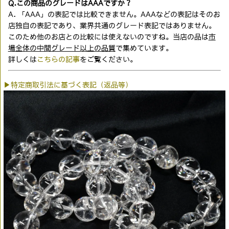
Q.この商品のグレードはAAAですか？
A. 「AAA」の表記では比較できません。AAAなどの表記はそのお
店独自の表記であり、業界共通のグレード表記ではありません。
このため他のお店との比較には使えないのですね。当店の品は
市
場全体の中間グレード以上の品質
で集めています。
詳しくは
こちらの記事
をご覧ください。
▶特定商取引法に基づく表記（返品等）