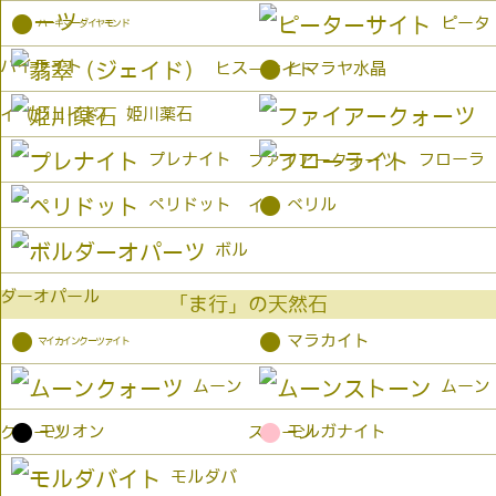
●
ピータ
ハーキマーダイヤモンド
パイライト
●
ヒス
ヒマラヤ水晶
ーサイト
姫川薬石
イ（ジェイド）
プレナイト
フローラ
ファイアークォーツ
●
ペリドット
ベリル
イト
ボル
ダーオパール
「ま行」の天然石
●
●
マラカイト
マイカインクーツァイト
ムーン
ムーン
●
●
モリオン
モルガナイト
クォーツ
ストーン
モルダバ