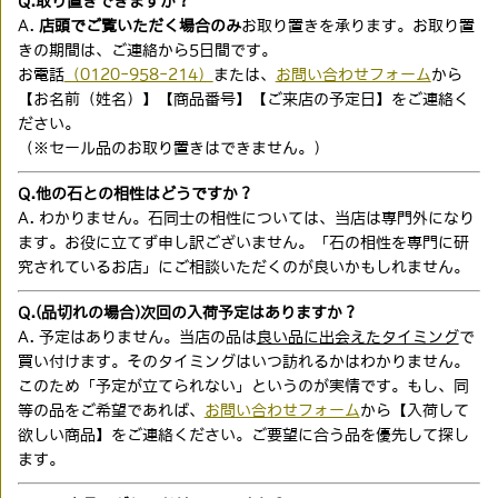
Q.取り置きできますか？
A.
店頭でご覧いただく場合のみ
お取り置きを承ります。お取り置
きの期間は、ご連絡から5日間です。
お電話
（0120-958-214）
または、
お問い合わせフォーム
から
【お名前（姓名）】【商品番号】【ご来店の予定日】をご連絡く
ださい。
（※セール品のお取り置きはできません。）
Q.他の石との相性はどうですか？
A. わかりません。石同士の相性については、当店は専門外になり
ます。お役に立てず申し訳ございません。「石の相性を専門に研
究されているお店」にご相談いただくのが良いかもしれません。
Q.(品切れの場合)次回の入荷予定はありますか？
A. 予定はありません。当店の品は
良い品に出会えたタイミング
で
買い付けます。そのタイミングはいつ訪れるかはわかりません。
このため「予定が立てられない」というのが実情です。もし、同
等の品をご希望であれば、
お問い合わせフォーム
から【入荷して
欲しい商品】をご連絡ください。ご要望に合う品を優先して探し
ます。