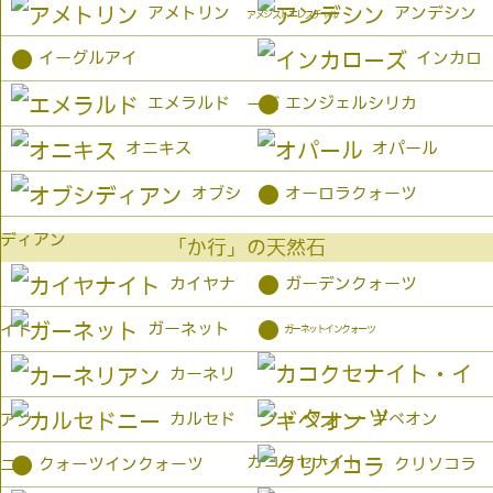
アメトリン
アンデシン
アメジストエレスチャル
●
イーグルアイ
インカロ
●
エメラルド
エンジェルシリカ
ーズ
オニキス
オパール
●
オブシ
オーロラクォーツ
ディアン
「か行」の天然石
●
カイヤナ
ガーデンクォーツ
●
ガーネット
イト
ガーネットインクォーツ
カーネリ
カルセド
ギベオン
アン
カコクセナイト
●
クォーツインクォーツ
クリソコラ
ニー