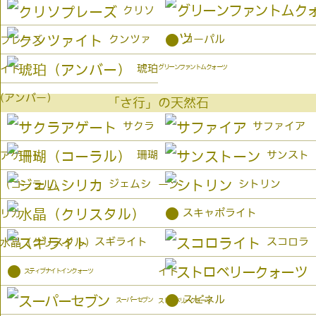
クリソ
●
クンツァ
コーパル
プレーズ
琥珀
イト
グリーンファントムクォーツ
(アンバー）
「さ行」の天然石
サクラ
サファイア
珊瑚
サンスト
アゲート
ジェムシ
シトリン
（コーラル）
ーン
●
スキャポライト
リカ
スギライト
スコロラ
水晶（クリスタル）
●
イト
スティブナイトインクォーツ
●
スピネル
スーパーセブン
ストロベリークォーツ