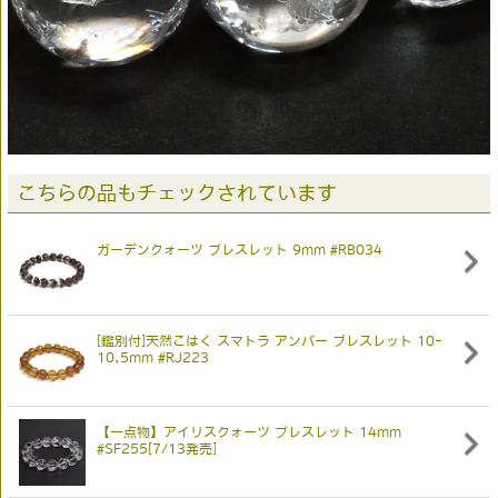
こちらの品もチェックされています
ガーデンクォーツ ブレスレット 9mm #RB034
[鑑別付]天然こはく スマトラ アンバー ブレスレット 10-
10.5mm #RJ223
【一点物】アイリスクォーツ ブレスレット 14mm
#SF255[7/13発売]