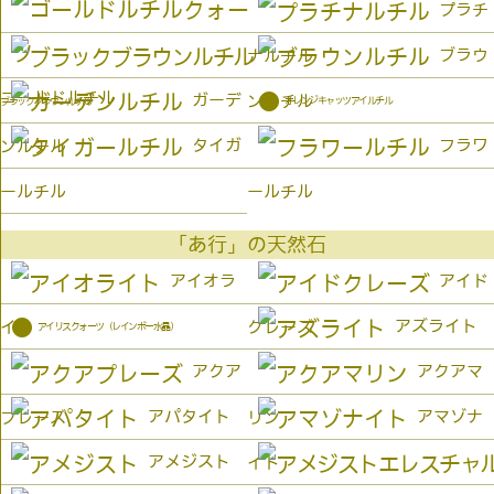
プラチ
ブラウ
ナルチル
ゴールドルチル
●
ガーデ
ンルチル
オレンジキャッツアイルチル
ブラックブラウンルチル
タイガ
フラワ
ンルチル
ールチル
ールチル
「あ行」の天然石
アイオラ
アイド
●
アズライト
イト
クレーズ
アイリスクォーツ（レインボー水晶）
アクア
アクアマ
アパタイト
アマゾナ
プレーズ
リン
アメジスト
イト