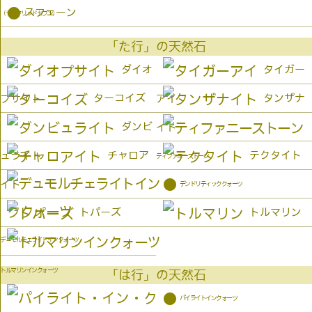
●
スフェーン
（セイクリッドセブン）
「た行」の天然石
ダイオ
タイガー
ターコイズ
タンザナ
プサイト
アイ
ダンビ
イト
チャロア
テクタイト
ュライト
ティファニーストーン
●
イト
デンドリティッククォーツ
トパーズ
トルマリン
デュモルチェライトインクォーツ
トルマリンインクォーツ
「は行」の天然石
●
パイライトインクォーツ