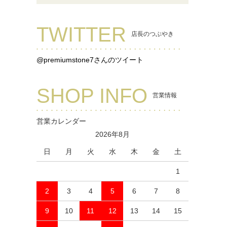
TWITTER
店長のつぶやき
@premiumstone7さんのツイート
SHOP INFO
営業情報
営業カレンダー
2026年8月
日
月
火
水
木
金
土
1
2
3
4
5
6
7
8
9
10
11
12
13
14
15