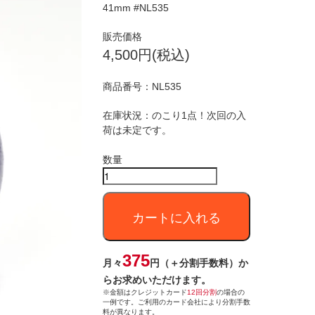
41mm #NL535
販売価格
4,500円(税込)
商品番号：
NL535
在庫状況：のこり1点！次回の入
荷は未定です。
数量
カートに入れる
375
月々
円（＋分割手数料）か
らお求めいただけます。
※金額はクレジットカード
12回分割
の場合の
一例です。ご利用のカード会社により分割手数
料が異なります。