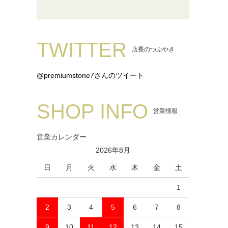
TWITTER
店長のつぶやき
@premiumstone7さんのツイート
SHOP INFO
営業情報
営業カレンダー
2026年8月
日
月
火
水
木
金
土
1
2
3
4
5
6
7
8
9
10
11
12
13
14
15