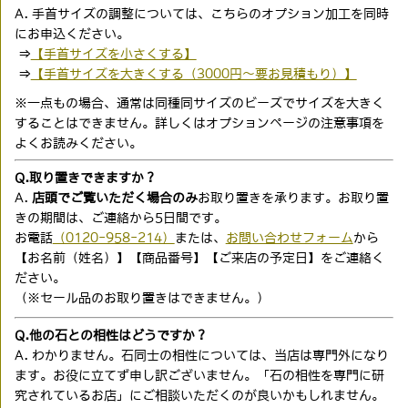
A. 手首サイズの調整については、こちらのオプション加工を同時
にお申込ください。
⇒
【手首サイズを小さくする】
⇒
【手首サイズを大きくする（3000円〜要お見積もり）】
※一点もの場合、通常は同種同サイズのビーズでサイズを大きく
することはできません。詳しくはオプションページの注意事項を
よくお読みください。
Q.取り置きできますか？
A.
店頭でご覧いただく場合のみ
お取り置きを承ります。お取り置
きの期間は、ご連絡から5日間です。
お電話
（0120-958-214）
または、
お問い合わせフォーム
から
【お名前（姓名）】【商品番号】【ご来店の予定日】をご連絡く
ださい。
（※セール品のお取り置きはできません。）
Q.他の石との相性はどうですか？
A. わかりません。石同士の相性については、当店は専門外になり
ます。お役に立てず申し訳ございません。「石の相性を専門に研
究されているお店」にご相談いただくのが良いかもしれません。