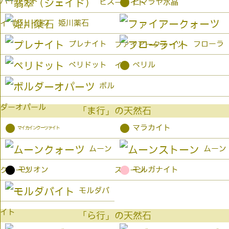
パイライト
●
ヒス
ヒマラヤ水晶
ーサイト
姫川薬石
イ（ジェイド）
プレナイト
フローラ
ファイアークォーツ
●
ペリドット
ベリル
イト
ボル
ダーオパール
「ま行」の天然石
●
●
マラカイト
マイカインクーツァイト
ムーン
ムーン
●
●
モリオン
モルガナイト
クォーツ
ストーン
モルダバ
イト
「ら行」の天然石