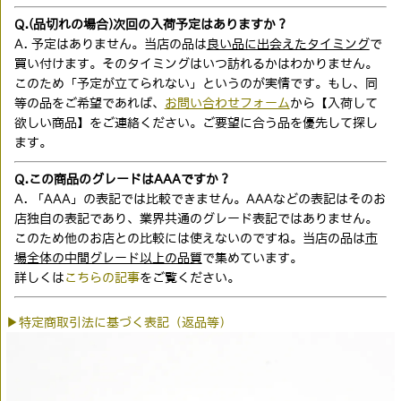
Q.(品切れの場合)次回の入荷予定はありますか？
A. 予定はありません。当店の品は
良い品に出会えたタイミング
で
買い付けます。そのタイミングはいつ訪れるかはわかりません。
このため「予定が立てられない」というのが実情です。もし、同
等の品をご希望であれば、
お問い合わせフォーム
から【入荷して
欲しい商品】をご連絡ください。ご要望に合う品を優先して探し
ます。
Q.この商品のグレードはAAAですか？
A. 「AAA」の表記では比較できません。AAAなどの表記はそのお
店独自の表記であり、業界共通のグレード表記ではありません。
このため他のお店との比較には使えないのですね。当店の品は
市
場全体の中間グレード以上の品質
で集めています。
詳しくは
こちらの記事
をご覧ください。
▶特定商取引法に基づく表記（返品等）