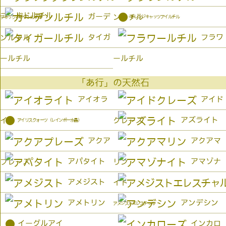
ゴールドルチル
●
ガーデ
ンルチル
オレンジキャッツアイルチル
ブラックブラウンルチル
タイガ
フラワ
ンルチル
ールチル
ールチル
「あ行」の天然石
アイオラ
アイド
●
アズライト
イト
クレーズ
アイリスクォーツ（レインボー水晶）
アクア
アクアマ
アパタイト
アマゾナ
プレーズ
リン
アメジスト
イト
アメトリン
アンデシン
アメジストエレスチャル
●
イーグルアイ
インカロ