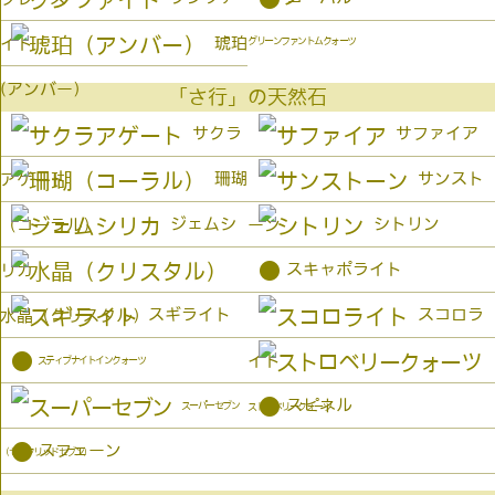
琥珀
イト
グリーンファントムクォーツ
(アンバー）
「さ行」の天然石
サクラ
サファイア
珊瑚
サンスト
アゲート
ジェムシ
シトリン
（コーラル）
ーン
●
スキャポライト
リカ
スギライト
スコロラ
水晶（クリスタル）
●
イト
スティブナイトインクォーツ
●
スピネル
スーパーセブン
ストロベリークォーツ
●
スフェーン
（セイクリッドセブン）