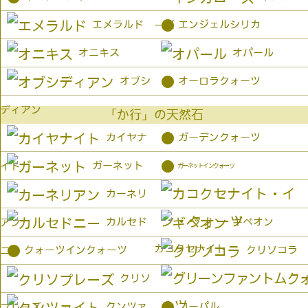
●
エメラルド
エンジェルシリカ
ーズ
オニキス
オパール
●
オブシ
オーロラクォーツ
ディアン
「か行」の天然石
●
カイヤナ
ガーデンクォーツ
●
ガーネット
イト
ガーネットインクォーツ
カーネリ
カルセド
ギベオン
アン
カコクセナイト
●
クォーツインクォーツ
クリソコラ
ニー
クリソ
●
クンツァ
コーパル
プレーズ