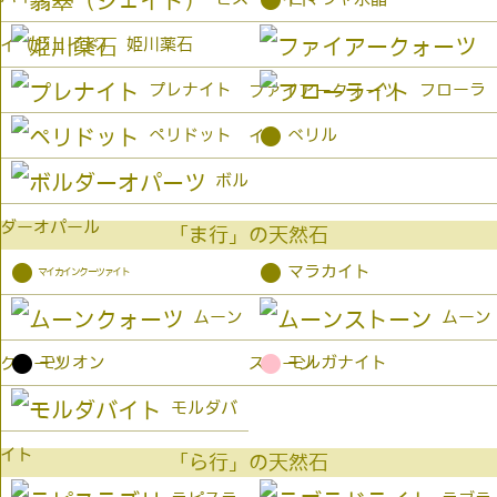
●
姫川薬石
イ（ジェイド）
プレナイト
フローラ
ファイアークォーツ
●
ペリドット
ベリル
イト
ボル
ダーオパール
「ま行」の天然石
●
●
マラカイト
マイカインクーツァイト
ムーン
ムーン
●
●
モリオン
モルガナイト
クォーツ
ストーン
モルダバ
イト
「ら行」の天然石