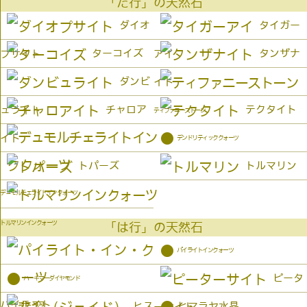
「た行」の天然石
ダイオ
タイガー
ターコイズ
タンザナ
プサイト
アイ
ダンビ
イト
チャロア
テクタイト
ュライト
ティファニーストーン
●
イト
デンドリティッククォーツ
トパーズ
トルマリン
デュモルチェライトインクォーツ
トルマリンインクォーツ
「は行」の天然石
●
パイライトインクォーツ
●
ピータ
ハーキマーダイヤモンド
パイライト
ヒス
ヒマラヤ水晶
ーサイト