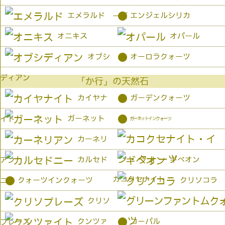
●
エメラルド
エンジェルシリカ
ーズ
オニキス
オパール
●
オブシ
オーロラクォーツ
ディアン
「か行」の天然石
●
カイヤナ
ガーデンクォーツ
●
ガーネット
イト
ガーネットインクォーツ
カーネリ
カルセド
ギベオン
アン
カコクセナイト
●
クォーツインクォーツ
クリソコラ
ニー
クリソ
●
クンツァ
コーパル
プレーズ