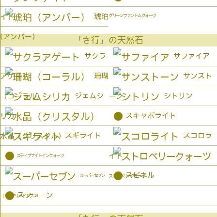
琥珀
イト
グリーンファントムクォーツ
(アンバー）
「さ行」の天然石
サクラ
サファイア
珊瑚
サンスト
アゲート
ジェムシ
シトリン
（コーラル）
ーン
●
スキャポライト
リカ
スギライト
スコロラ
水晶（クリスタル）
●
イト
スティブナイトインクォーツ
●
スピネル
スーパーセブン
ストロベリークォーツ
●
スフェーン
（セイクリッドセブン）