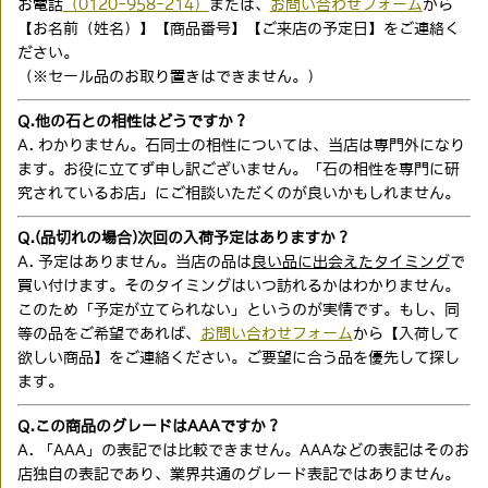
お電話
（0120-958-214）
または、
お問い合わせフォーム
から
【お名前（姓名）】【商品番号】【ご来店の予定日】をご連絡く
ださい。
（※セール品のお取り置きはできません。）
Q.他の石との相性はどうですか？
A. わかりません。石同士の相性については、当店は専門外になり
ます。お役に立てず申し訳ございません。「石の相性を専門に研
究されているお店」にご相談いただくのが良いかもしれません。
Q.(品切れの場合)次回の入荷予定はありますか？
A. 予定はありません。当店の品は
良い品に出会えたタイミング
で
買い付けます。そのタイミングはいつ訪れるかはわかりません。
このため「予定が立てられない」というのが実情です。もし、同
等の品をご希望であれば、
お問い合わせフォーム
から【入荷して
欲しい商品】をご連絡ください。ご要望に合う品を優先して探し
ます。
Q.この商品のグレードはAAAですか？
A. 「AAA」の表記では比較できません。AAAなどの表記はそのお
店独自の表記であり、業界共通のグレード表記ではありません。