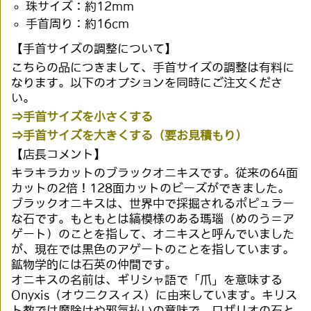
珠サイズ：約12mm
手首周り：約16cm
【手首サイズの調整について】
こちらの品につきまして、手首サイズの調整は有料に
なります。以下のオプションを同時にご注文くださ
い。
⇒手首サイズを小さくする
⇒手首サイズを大きくする（要お見積もり）
【店長コメント】
キラキラカットのブラックオニキスです。
従来の64面
カットの2倍！128面カットのビーズができました。
ブラックオニキスは、世界中で採掘されるポピュラー
な石です。もともとは縞模様のある瑪瑙（めのう＝ア
ゲート）のことを指して、オニキスと呼んでいました
が、現在では黒色のアゲートのことを指しています。
鉱物学的には石英の仲間です。
オニキスの名前は、ギリシャ語で「爪」を意味する
Onyxis（オウニクスィス）に由来しています。キリス
ト教では魔除けや邪気払いの意味で、ロザリオの石と