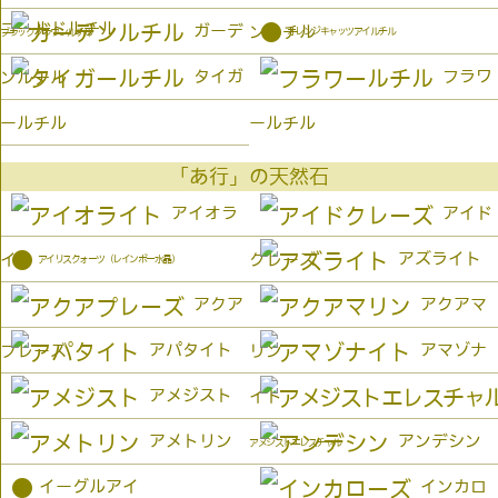
ゴールドルチル
●
ガーデ
ンルチル
オレンジキャッツアイルチル
ブラックブラウンルチル
タイガ
フラワ
ンルチル
ールチル
ールチル
「あ行」の天然石
アイオラ
アイド
●
アズライト
イト
クレーズ
アイリスクォーツ（レインボー水晶）
アクア
アクアマ
アパタイト
アマゾナ
プレーズ
リン
アメジスト
イト
アメトリン
アンデシン
アメジストエレスチャル
●
イーグルアイ
インカロ