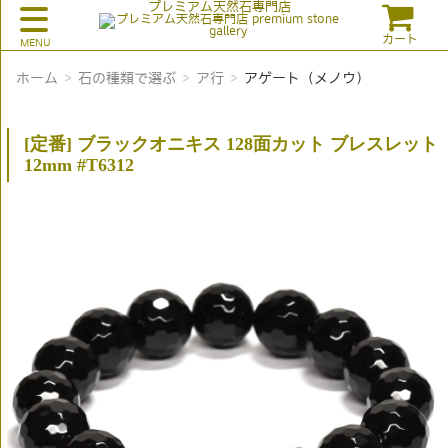
プレミアム天然石専門店
カート
ホーム
石の種類で選ぶ
ア行
アゲート（メノウ）
[定番] ブラックオニキス 128面カット ブレスレット
12mm #T6312