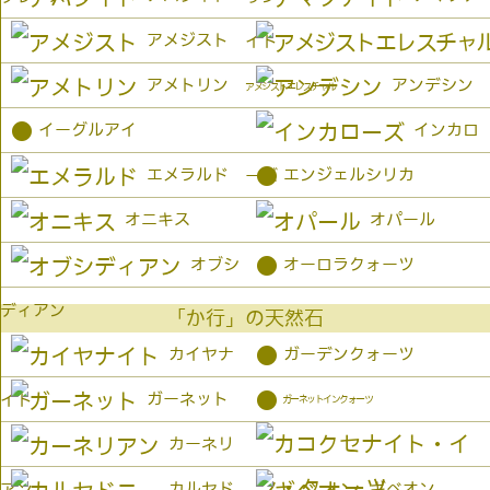
アメジスト
イト
アメトリン
アンデシン
アメジストエレスチャル
●
イーグルアイ
インカロ
●
エメラルド
エンジェルシリカ
ーズ
オニキス
オパール
●
オブシ
オーロラクォーツ
ディアン
「か行」の天然石
●
カイヤナ
ガーデンクォーツ
●
ガーネット
イト
ガーネットインクォーツ
カーネリ
カルセド
ギベオン
アン