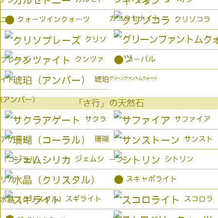
カコクセナイト
●
クォーツインクォーツ
クリソコラ
ニー
クリソ
●
クンツァ
コーパル
プレーズ
琥珀
イト
グリーンファントムクォーツ
(アンバー）
「さ行」の天然石
サクラ
サファイア
珊瑚
サンスト
アゲート
ジェムシ
シトリン
（コーラル）
ーン
●
スキャポライト
リカ
スギライト
スコロラ
水晶（クリスタル）