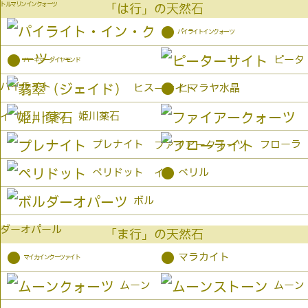
トルマリンインクォーツ
「は行」の天然石
●
パイライトインクォーツ
●
ピータ
ハーキマーダイヤモンド
パイライト
●
ヒス
ヒマラヤ水晶
ーサイト
姫川薬石
イ（ジェイド）
プレナイト
フローラ
ファイアークォーツ
●
ペリドット
ベリル
イト
ボル
ダーオパール
「ま行」の天然石
●
●
マラカイト
マイカインクーツァイト
ムーン
ムーン