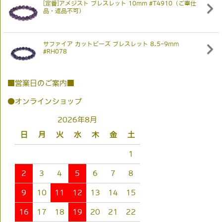
[定番]アメジスト ブレスレット 10mm #T4910（ご奉仕
品・返品不可）
サファイア カットビーズ ブレスレット 8.5-9mm
#RH078
■営業日のご案内■
●オンラインショップ
2026年8月
日
月
火
水
木
金
土
1
2
3
4
5
6
7
8
9
10
11
12
13
14
15
16
17
18
19
20
21
22