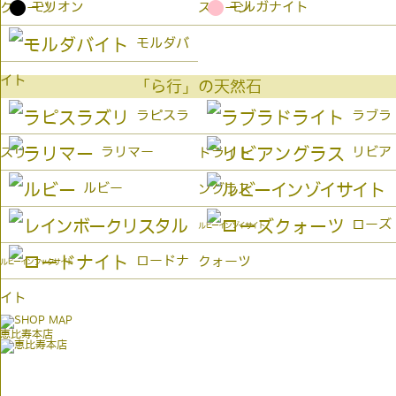
●
●
モリオン
モルガナイト
クォーツ
ストーン
モルダバ
イト
「ら行」の天然石
ラピスラ
ラブラ
ラリマー
リビア
ズリ
ドライト
ルビー
ングラス
ローズ
ルビーインゾイサイト
ロードナ
クォーツ
ルビーインフックサイト
イト
恵比寿本店