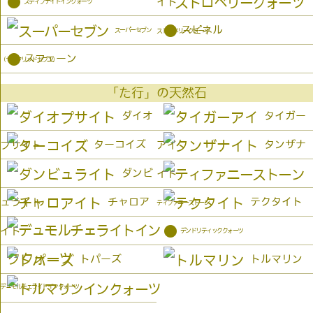
●
イト
スティブナイトインクォーツ
●
スピネル
スーパーセブン
ストロベリークォーツ
●
スフェーン
（セイクリッドセブン）
「た行」の天然石
ダイオ
タイガー
ターコイズ
タンザナ
プサイト
アイ
ダンビ
イト
チャロア
テクタイト
ュライト
ティファニーストーン
●
イト
デンドリティッククォーツ
トパーズ
トルマリン
デュモルチェライトインクォーツ