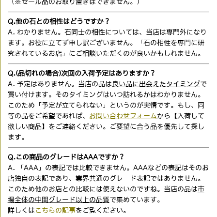
（※セール品のお取り置きはできません。）
Q.他の石との相性はどうですか？
A. わかりません。石同士の相性については、当店は専門外になり
ます。お役に立てず申し訳ございません。「石の相性を専門に研
究されているお店」にご相談いただくのが良いかもしれません。
Q.(品切れの場合)次回の入荷予定はありますか？
A. 予定はありません。当店の品は
良い品に出会えたタイミング
で
買い付けます。そのタイミングはいつ訪れるかはわかりません。
このため「予定が立てられない」というのが実情です。もし、同
等の品をご希望であれば、
お問い合わせフォーム
から【入荷して
欲しい商品】をご連絡ください。ご要望に合う品を優先して探し
ます。
Q.この商品のグレードはAAAですか？
A. 「AAA」の表記では比較できません。AAAなどの表記はそのお
店独自の表記であり、業界共通のグレード表記ではありません。
このため他のお店との比較には使えないのですね。当店の品は
市
場全体の中間グレード以上の品質
で集めています。
詳しくは
こちらの記事
をご覧ください。