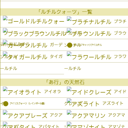
「ルチルクォーツ」一覧
プラチ
ブラウ
ナルチル
ゴールドルチル
●
ガーデ
ンルチル
オレンジキャッツアイルチル
ブラックブラウンルチル
タイガ
フラワ
ンルチル
ールチル
ールチル
「あ行」の天然石
アイオラ
アイド
●
アズライト
イト
クレーズ
アイリスクォーツ（レインボー水晶）
アクア
アクアマ
アパタイト
アマゾナ
プレーズ
リン