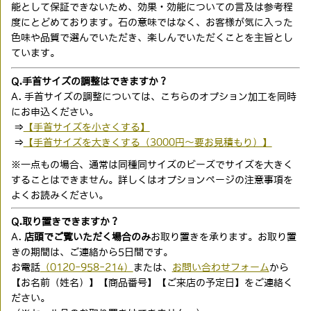
能として保証できないため、効果・効能についての言及は参考程
度にとどめております。石の意味ではなく、お客様が気に入った
色味や品質で選んでいただき、楽しんでいただくことを主旨とし
ています。
Q.手首サイズの調整はできますか？
A. 手首サイズの調整については、こちらのオプション加工を同時
にお申込ください。
⇒
【手首サイズを小さくする】
⇒
【手首サイズを大きくする（3000円〜要お見積もり）】
※一点もの場合、通常は同種同サイズのビーズでサイズを大きく
することはできません。詳しくはオプションページの注意事項を
よくお読みください。
Q.取り置きできますか？
A.
店頭でご覧いただく場合のみ
お取り置きを承ります。お取り置
きの期間は、ご連絡から5日間です。
お電話
（0120-958-214）
または、
お問い合わせフォーム
から
【お名前（姓名）】【商品番号】【ご来店の予定日】をご連絡く
ださい。