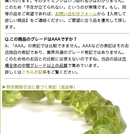
買い付けます。そのタイミングはいつ訪れるかはわかりません。
このため「予定が立てられない」というのが実情です。もし、同
等の品をご希望であれば、
お問い合わせフォーム
から【入荷して
欲しい商品】をご連絡ください。ご要望に合う品を優先して探し
ます。
Q.この商品のグレードはAAAですか？
A. 「AAA」の表記では比較できません。AAAなどの表記はそのお
店独自の表記であり、業界共通のグレード表記ではありません。
このため他のお店との比較には使えないのですね。当店の品は
市
場全体の中間グレード以上の品質
で集めています。
詳しくは
こちらの記事
をご覧ください。
▶特定商取引法に基づく表記（返品等）