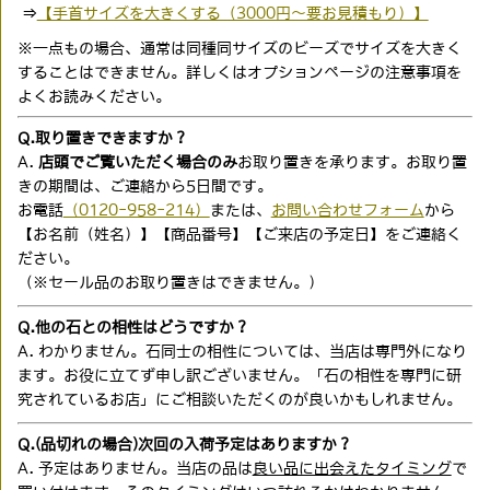
⇒
【手首サイズを大きくする（3000円〜要お見積もり）】
※一点もの場合、通常は同種同サイズのビーズでサイズを大きく
することはできません。詳しくはオプションページの注意事項を
よくお読みください。
Q.取り置きできますか？
A.
店頭でご覧いただく場合のみ
お取り置きを承ります。お取り置
きの期間は、ご連絡から5日間です。
お電話
（0120-958-214）
または、
お問い合わせフォーム
から
【お名前（姓名）】【商品番号】【ご来店の予定日】をご連絡く
ださい。
（※セール品のお取り置きはできません。）
Q.他の石との相性はどうですか？
A. わかりません。石同士の相性については、当店は専門外になり
ます。お役に立てず申し訳ございません。「石の相性を専門に研
究されているお店」にご相談いただくのが良いかもしれません。
Q.(品切れの場合)次回の入荷予定はありますか？
A. 予定はありません。当店の品は
良い品に出会えたタイミング
で