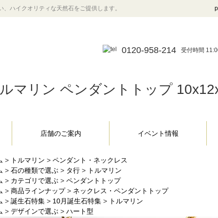
い、ハイクオリティな天然石をご提供します。
p
0120-958-214
受付時間 11:0
マリン ペンダントトップ 10x12x5m
店舗のご案内
イベント情報
ム
>
トルマリン
>
ペンダント・ネックレス
ム
>
石の種類で選ぶ
>
タ行
>
トルマリン
ム
>
カテゴリで選ぶ
>
ペンダントトップ
ム
>
商品ラインナップ
>
ネックレス・ペンダントトップ
ム
>
誕生石特集
>
10月誕生石特集
>
トルマリン
ム
>
デザインで選ぶ
>
ハート型