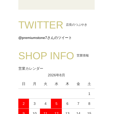
TWITTER
店長のつぶやき
@premiumstone7さんのツイート
SHOP INFO
営業情報
営業カレンダー
2026年8月
日
月
火
水
木
金
土
1
2
3
4
5
6
7
8
9
10
11
12
13
14
15