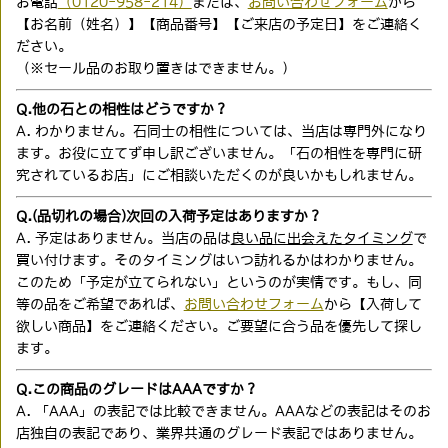
お電話
（0120-958-214）
または、
お問い合わせフォーム
から
【お名前（姓名）】【商品番号】【ご来店の予定日】をご連絡く
ださい。
（※セール品のお取り置きはできません。）
Q.他の石との相性はどうですか？
A. わかりません。石同士の相性については、当店は専門外になり
ます。お役に立てず申し訳ございません。「石の相性を専門に研
究されているお店」にご相談いただくのが良いかもしれません。
Q.(品切れの場合)次回の入荷予定はありますか？
A. 予定はありません。当店の品は
良い品に出会えたタイミング
で
買い付けます。そのタイミングはいつ訪れるかはわかりません。
このため「予定が立てられない」というのが実情です。もし、同
等の品をご希望であれば、
お問い合わせフォーム
から【入荷して
欲しい商品】をご連絡ください。ご要望に合う品を優先して探し
ます。
Q.この商品のグレードはAAAですか？
A. 「AAA」の表記では比較できません。AAAなどの表記はそのお
店独自の表記であり、業界共通のグレード表記ではありません。