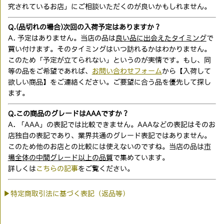
究されているお店」にご相談いただくのが良いかもしれません。
Q.(品切れの場合)次回の入荷予定はありますか？
A. 予定はありません。当店の品は
良い品に出会えたタイミング
で
買い付けます。そのタイミングはいつ訪れるかはわかりません。
このため「予定が立てられない」というのが実情です。もし、同
等の品をご希望であれば、
お問い合わせフォーム
から【入荷して
欲しい商品】をご連絡ください。ご要望に合う品を優先して探し
ます。
Q.この商品のグレードはAAAですか？
A. 「AAA」の表記では比較できません。AAAなどの表記はそのお
店独自の表記であり、業界共通のグレード表記ではありません。
このため他のお店との比較には使えないのですね。当店の品は
市
場全体の中間グレード以上の品質
で集めています。
詳しくは
こちらの記事
をご覧ください。
▶特定商取引法に基づく表記（返品等）