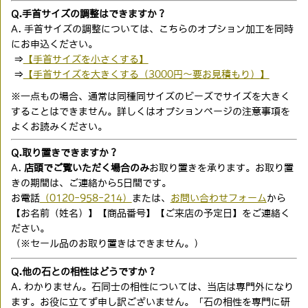
Q.手首サイズの調整はできますか？
A. 手首サイズの調整については、こちらのオプション加工を同時
にお申込ください。
⇒
【手首サイズを小さくする】
⇒
【手首サイズを大きくする（3000円〜要お見積もり）】
※一点もの場合、通常は同種同サイズのビーズでサイズを大きく
することはできません。詳しくはオプションページの注意事項を
よくお読みください。
Q.取り置きできますか？
A.
店頭でご覧いただく場合のみ
お取り置きを承ります。お取り置
きの期間は、ご連絡から5日間です。
お電話
（0120-958-214）
または、
お問い合わせフォーム
から
【お名前（姓名）】【商品番号】【ご来店の予定日】をご連絡く
ださい。
（※セール品のお取り置きはできません。）
Q.他の石との相性はどうですか？
A. わかりません。石同士の相性については、当店は専門外になり
ます。お役に立てず申し訳ございません。「石の相性を専門に研