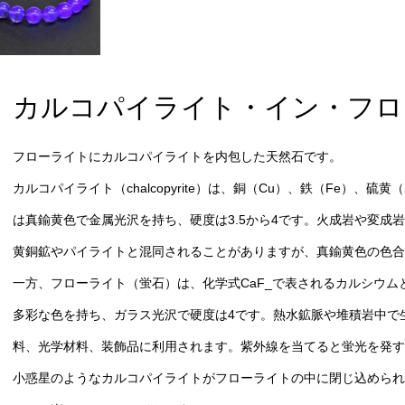
カルコパイライト・イン・フロ
フローライトにカルコパイライトを内包した天然石です。
カルコパイライト（chalcopyrite）は、銅（Cu）、鉄（Fe）
は真鍮黄色で金属光沢を持ち、硬度は3.5から4です。火成岩や変成
黄銅鉱やパイライトと混同されることがありますが、真鍮黄色の色
一方、フローライト（蛍石）は、化学式CaF_で表されるカルシウ
多彩な色を持ち、ガラス光沢で硬度は4です。熱水鉱脈や堆積岩中で
料、光学材料、装飾品に利用されます。紫外線を当てると蛍光を発す
小惑星のようなカルコパイライトがフローライトの中に閉じ込められ