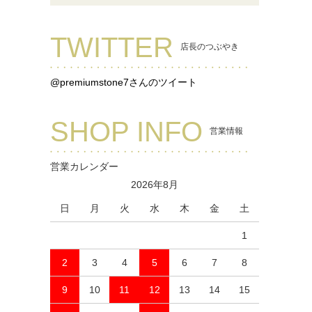
TWITTER
店長のつぶやき
@premiumstone7さんのツイート
SHOP INFO
営業情報
営業カレンダー
2026年8月
日
月
火
水
木
金
土
1
2
3
4
5
6
7
8
9
10
11
12
13
14
15