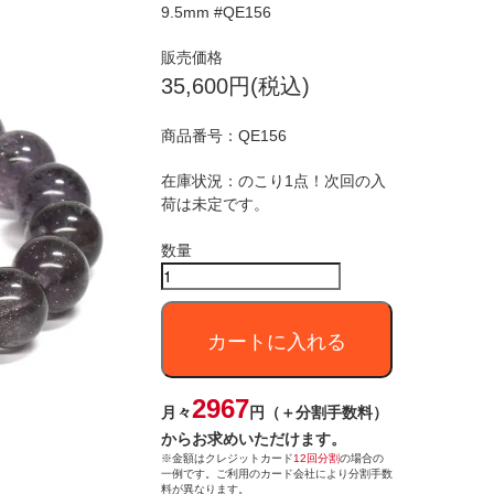
9.5mm #QE156
販売価格
35,600円(税込)
商品番号：
QE156
在庫状況：のこり1点！次回の入
荷は未定です。
数量
カートに入れる
2967
月々
円（＋分割手数料）
からお求めいただけます。
※金額はクレジットカード
12回分割
の場合の
一例です。ご利用のカード会社により分割手数
料が異なります。