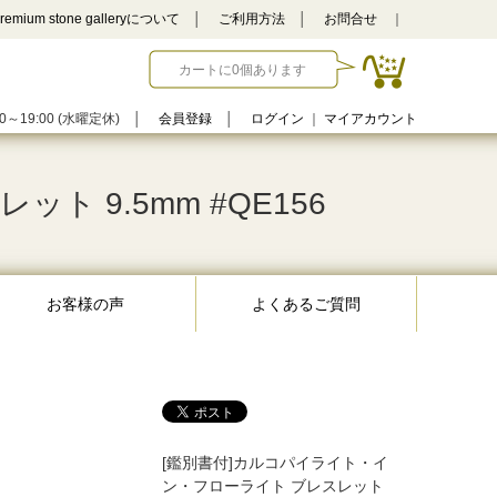
remium stone galleryについて
│
ご利用方法
│
お問合せ
｜
カートに0個あります
0～19:00 (水曜定休)
│
会員登録
│
ログイン
｜
マイアカウント
 9.5mm #QE156
お客様の声
よくあるご質問
[鑑別書付]カルコパイライト・イ
ン・フローライト ブレスレット