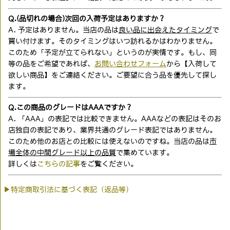
Q.(品切れの場合)次回の入荷予定はありますか？
A. 予定はありません。当店の品は
良い品に出会えたタイミング
で
買い付けます。そのタイミングはいつ訪れるかはわかりません。
このため「予定が立てられない」というのが実情です。もし、同
等の品をご希望であれば、
お問い合わせフォーム
から【入荷して
欲しい商品】をご連絡ください。ご要望に合う品を優先して探し
ます。
Q.この商品のグレードはAAAですか？
A. 「AAA」の表記では比較できません。AAAなどの表記はそのお
店独自の表記であり、業界共通のグレード表記ではありません。
このため他のお店との比較には使えないのですね。当店の品は
市
場全体の中間グレード以上の品質
で集めています。
詳しくは
こちらの記事
をご覧ください。
▶特定商取引法に基づく表記（返品等）