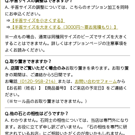
Q.手首サイズの調整はできますか？
A. 手首サイズの調整については、こちらのオプション加工を同時
にお申込ください。
⇒
【手首サイズを小さくする】
⇒
【手首サイズを大きくする（3000円〜要お見積もり）】
※一点もの場合、通常は同種同サイズのビーズでサイズを大きく
することはできません。詳しくはオプションページの注意事項を
よくお読みください。
Q.取り置きできますか？
A.
店頭でご覧いただく場合のみ
お取り置きを承ります。お取り置
きの期間は、ご連絡から5日間です。
お電話
（0120-958-214）
または、
お問い合わせフォーム
から
【お名前（姓名）】【商品番号】【ご来店の予定日】をご連絡く
ださい。
（※セール品のお取り置きはできません。）
Q.他の石との相性はどうですか？
A. わかりません。石同士の相性については、当店は専門外になり
ます。お役に立てず申し訳ございません。「石の相性を専門に研
究されているお店」にご相談いただくのが良いかもしれません。