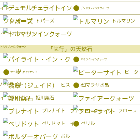
●
イト
デンドリティッククォーツ
トパーズ
トルマリン
デュモルチェライトインクォーツ
トルマリンインクォーツ
「は行」の天然石
●
パイライトインクォーツ
●
ピータ
ハーキマーダイヤモンド
パイライト
●
ヒス
ヒマラヤ水晶
ーサイト
姫川薬石
イ（ジェイド）
プレナイト
フローラ
ファイアークォーツ
●
ペリドット
ベリル
イト
ボル