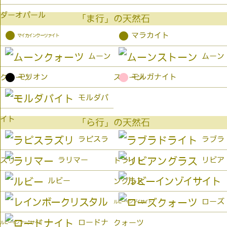
ダーオパール
「ま行」の天然石
●
●
マラカイト
マイカインクーツァイト
ムーン
ムーン
●
●
モリオン
モルガナイト
クォーツ
ストーン
モルダバ
イト
「ら行」の天然石
ラピスラ
ラブラ
ラリマー
リビア
ズリ
ドライト
ルビー
ングラス
ローズ
ルビーインゾイサイト
ロードナ
クォーツ
ルビーインフックサイト