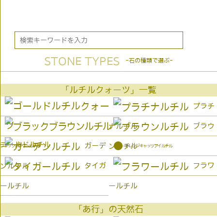
STONE TYPES
-石の種類で選ぶ-
「ルチルクォーツ」一覧
プラチ
ブラウ
ナルチル
ゴールドルチル
●
ガーデ
ンルチル
オレンジキャッツアイルチル
ブラックブラウンルチル
タイガ
フラワ
ンルチル
ールチル
ールチル
「あ行」の天然石