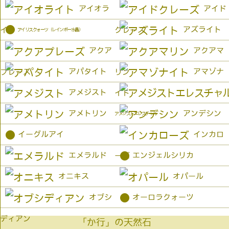
アイオラ
アイド
●
アズライト
イト
クレーズ
アイリスクォーツ（レインボー水晶）
アクア
アクアマ
アパタイト
アマゾナ
プレーズ
リン
アメジスト
イト
アメトリン
アンデシン
アメジストエレスチャル
●
イーグルアイ
インカロ
●
エメラルド
エンジェルシリカ
ーズ
オニキス
オパール
●
オブシ
オーロラクォーツ
ディアン
「か行」の天然石