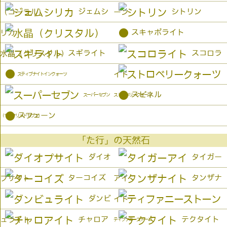
ジェムシ
シトリン
（コーラル）
ーン
●
スキャポライト
リカ
スギライト
スコロラ
水晶（クリスタル）
●
イト
スティブナイトインクォーツ
●
スピネル
スーパーセブン
ストロベリークォーツ
●
スフェーン
（セイクリッドセブン）
「た行」の天然石
ダイオ
タイガー
ターコイズ
タンザナ
プサイト
アイ
ダンビ
イト
チャロア
テクタイト
ュライト
ティファニーストーン