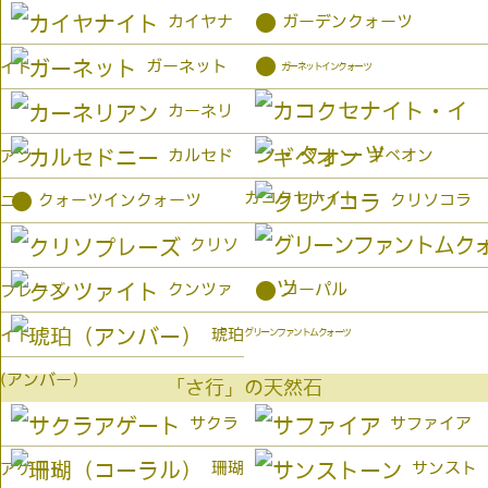
●
カイヤナ
ガーデンクォーツ
●
ガーネット
イト
ガーネットインクォーツ
カーネリ
カルセド
ギベオン
アン
カコクセナイト
●
クォーツインクォーツ
クリソコラ
ニー
クリソ
●
クンツァ
コーパル
プレーズ
琥珀
イト
グリーンファントムクォーツ
(アンバー）
「さ行」の天然石
サクラ
サファイア
珊瑚
サンスト
アゲート