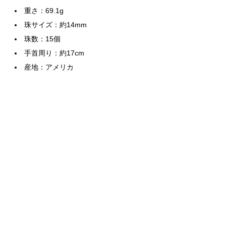
重さ：69.1g
珠サイズ：約14mm
珠数：15個
手首周り：約17cm
産地：アメリカ