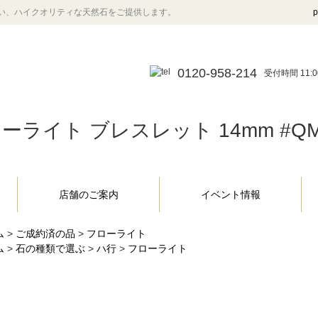
い、ハイクオリティな天然石をご提供します。
p
0120-958-214
受付時間 11:0
ーライト ブレスレット 14mm #QM
店舗のご案内
イベント情報
ム
>
ご成約済の品
>
フローライト
ム
>
石の種類で選ぶ
>
ハ行
>
フローライト