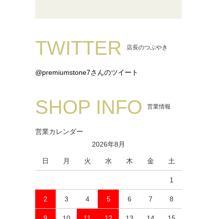
TWITTER
店長のつぶやき
@premiumstone7さんのツイート
SHOP INFO
営業情報
営業カレンダー
2026年8月
日
月
火
水
木
金
土
1
2
3
4
5
6
7
8
9
10
11
12
13
14
15