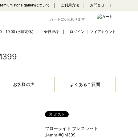
remium stone galleryについて
│
ご利用方法
│
お問合せ
｜
カートに0個あります
0～19:00 (水曜定休)
│
会員登録
│
ログイン
｜
マイアカウント
399
お客様の声
よくあるご質問
フローライト ブレスレット
14mm #QM399