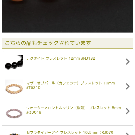
こちらの品もチェックされています
テクタイト ブレスレット 12mm #NJ132
マザーオブパール（カフェラテ）ブレスレット 10mm
#T6210
ウォーターメロントルマリン（桜餅） ブレスレット 8mm
#QD018
ゼブラタイガーアイ ブレスレット 10.5mm #RJ079