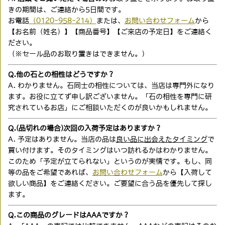
きの期間は、ご連絡から5日間です。
お電話
（0120-958-214）
または、
お問い合わせフォーム
から
【お名前（姓名）】【商品番号】【ご来店の予定日】をご連絡く
ださい。
（※セール品のお取り置きはできません。）
Q.他の石との相性はどうですか？
A. わかりません。石同士の相性については、当店は専門外になり
ます。お役に立てず申し訳ございません。「石の相性を専門に研
究されているお店」にご相談いただくのが良いかもしれません。
Q.(品切れの場合)次回の入荷予定はありますか？
A. 予定はありません。当店の品は
良い品に出会えたタイミング
で
買い付けます。そのタイミングはいつ訪れるかはわかりません。
このため「予定が立てられない」というのが実情です。もし、同
等の品をご希望であれば、
お問い合わせフォーム
から【入荷して
欲しい商品】をご連絡ください。ご要望に合う品を優先して探し
ます。
Q.この商品のグレードはAAAですか？