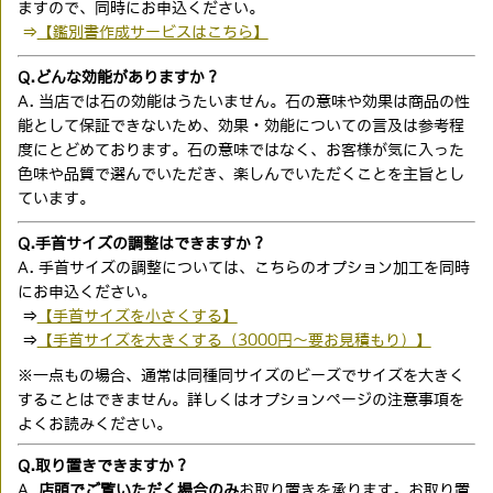
ますので、同時にお申込ください。
⇒
【鑑別書作成サービスはこちら】
Q.どんな効能がありますか？
A. 当店では石の効能はうたいません。石の意味や効果は商品の性
能として保証できないため、効果・効能についての言及は参考程
度にとどめております。石の意味ではなく、お客様が気に入った
色味や品質で選んでいただき、楽しんでいただくことを主旨とし
ています。
Q.手首サイズの調整はできますか？
A. 手首サイズの調整については、こちらのオプション加工を同時
にお申込ください。
⇒
【手首サイズを小さくする】
⇒
【手首サイズを大きくする（3000円〜要お見積もり）】
※一点もの場合、通常は同種同サイズのビーズでサイズを大きく
することはできません。詳しくはオプションページの注意事項を
よくお読みください。
Q.取り置きできますか？
A.
店頭でご覧いただく場合のみ
お取り置きを承ります。お取り置