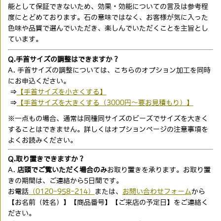
能として保証できないため、効果・効能についての言及は参考程
度にとどめております。石の意味ではなく、お客様が気に入った
色味や品質で選んでいただき、楽しんでいただくことを主旨とし
ています。
Q.手首サイズの調整はできますか？
A. 手首サイズの調整については、こちらのオプション加工を同時
にお申込ください。
⇒
【手首サイズを小さくする】
⇒
【手首サイズを大きくする（3000円〜要お見積もり）】
※一点もの場合、通常は同種同サイズのビーズでサイズを大きく
することはできません。詳しくはオプションページの注意事項を
よくお読みください。
Q.取り置きできますか？
A.
店頭でご覧いただく場合のみ
お取り置きを承ります。お取り置
きの期間は、ご連絡から5日間です。
お電話
（0120-958-214）
または、
お問い合わせフォーム
から
【お名前（姓名）】【商品番号】【ご来店の予定日】をご連絡く
ださい。