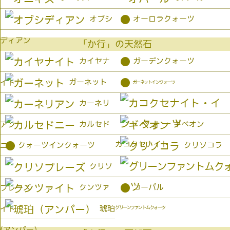
●
オブシ
オーロラクォーツ
ディアン
「か行」の天然石
●
カイヤナ
ガーデンクォーツ
●
ガーネット
イト
ガーネットインクォーツ
カーネリ
カルセド
ギベオン
アン
カコクセナイト
●
クォーツインクォーツ
クリソコラ
ニー
クリソ
●
クンツァ
コーパル
プレーズ
琥珀
イト
グリーンファントムクォーツ
(アンバー）