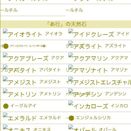
ールチル
ールチル
「あ行」の天然石
アイオラ
アイド
●
アズライト
イト
クレーズ
アイリスクォーツ（レインボー水晶）
アクア
アクアマ
アパタイト
アマゾナ
プレーズ
リン
アメジスト
イト
アメトリン
アンデシン
アメジストエレスチャル
●
イーグルアイ
インカロ
●
エメラルド
エンジェルシリカ
ーズ
オニキス
オパール