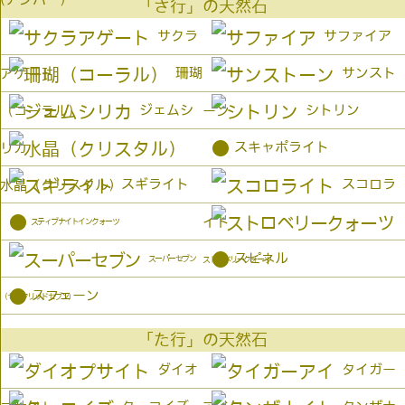
「さ行」の天然石
サクラ
サファイア
珊瑚
サンスト
アゲート
ジェムシ
シトリン
（コーラル）
ーン
●
スキャポライト
リカ
スギライト
スコロラ
水晶（クリスタル）
●
イト
スティブナイトインクォーツ
●
スピネル
スーパーセブン
ストロベリークォーツ
●
スフェーン
（セイクリッドセブン）
「た行」の天然石
ダイオ
タイガー