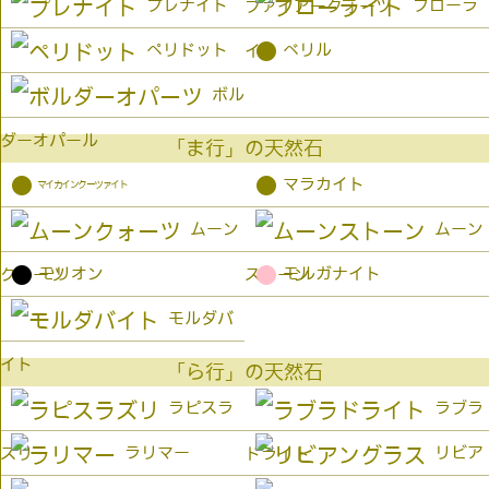
プレナイト
フローラ
ファイアークォーツ
●
ペリドット
ベリル
イト
ボル
ダーオパール
「ま行」の天然石
●
●
マラカイト
マイカインクーツァイト
ムーン
ムーン
●
●
モリオン
モルガナイト
クォーツ
ストーン
モルダバ
イト
「ら行」の天然石
ラピスラ
ラブラ
ラリマー
リビア
ズリ
ドライト