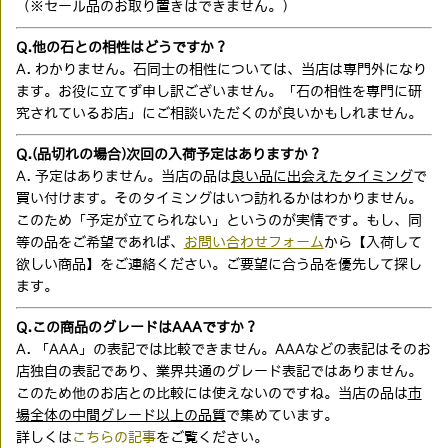
（※セール品のお取り置きはできません。）
Q.他の石との相性はどうですか？
A. わかりません。石同士の相性については、当店は専門外になり
ます。お役に立てず申し訳ございません。「石の相性を専門に研
究されているお店」にご相談いただくのが良いかもしれません。
Q.(品切れの場合)次回の入荷予定はありますか？
A. 予定はありません。当店の品は
良い品に出会えたタイミング
で
買い付けます。そのタイミングはいつ訪れるかはわかりません。
このため「予定が立てられない」というのが実情です。もし、同
等の品をご希望であれば、
お問い合わせフォーム
から【入荷して
欲しい商品】をご連絡ください。ご要望に合う品を優先して探し
ます。
Q.この商品のグレードはAAAですか？
A. 「AAA」の表記では比較できません。AAAなどの表記はそのお
店独自の表記であり、業界共通のグレード表記ではありません。
このため他のお店との比較には使えないのですね。当店の品は
市
場全体の中間グレード以上の品質
で集めています。
詳しくは
こちらの記事
をご覧ください。