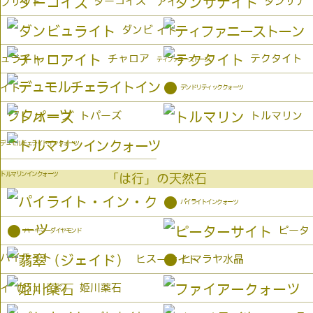
ターコイズ
タンザナ
プサイト
アイ
ダンビ
イト
チャロア
テクタイト
ュライト
ティファニーストーン
●
イト
デンドリティッククォーツ
トパーズ
トルマリン
デュモルチェライトインクォーツ
トルマリンインクォーツ
「は行」の天然石
●
パイライトインクォーツ
●
ピータ
ハーキマーダイヤモンド
パイライト
●
ヒス
ヒマラヤ水晶
ーサイト
姫川薬石
イ（ジェイド）