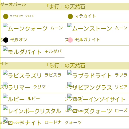
ダーオパール
「ま行」の天然石
●
●
マラカイト
マイカインクーツァイト
ムーン
ムーン
●
●
モリオン
モルガナイト
クォーツ
ストーン
モルダバ
イト
「ら行」の天然石
ラピスラ
ラブラ
ラリマー
リビア
ズリ
ドライト
ルビー
ングラス
ローズ
ルビーインゾイサイト
ロードナ
クォーツ
ルビーインフックサイト