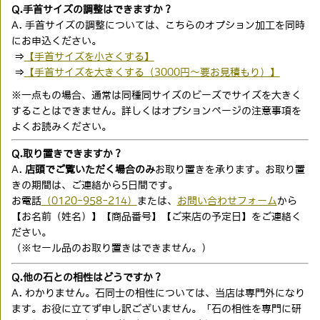
Q.手首サイズの調整はできますか？
A. 手首サイズの調整については、こちらのオプション加工を同時
にお申込ください。
⇒
【手首サイズを小さくする】
⇒
【手首サイズを大きくする（3000円〜要お見積もり）】
※一点もの場合、通常は同種同サイズのビーズでサイズを大きく
することはできません。詳しくはオプションページの注意事項を
よくお読みください。
Q.取り置きできますか？
A.
店頭でご覧いただく場合のみ
お取り置きを承ります。お取り置
きの期間は、ご連絡から5日間です。
お電話
（0120-958-214）
または、
お問い合わせフォーム
から
【お名前（姓名）】【商品番号】【ご来店の予定日】をご連絡く
ださい。
（※セール品のお取り置きはできません。）
Q.他の石との相性はどうですか？
A. わかりません。石同士の相性については、当店は専門外になり
ます。お役に立てず申し訳ございません。「石の相性を専門に研