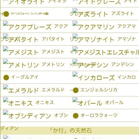
アイオラ
アイド
●
アズライト
イト
クレーズ
アイリスクォーツ（レインボー水晶）
アクア
アクアマ
アパタイト
アマゾナ
プレーズ
リン
アメジスト
イト
アメトリン
アンデシン
アメジストエレスチャル
●
イーグルアイ
インカロ
●
エメラルド
エンジェルシリカ
ーズ
オニキス
オパール
●
オブシ
オーロラクォーツ
ディアン
「か行」の天然石