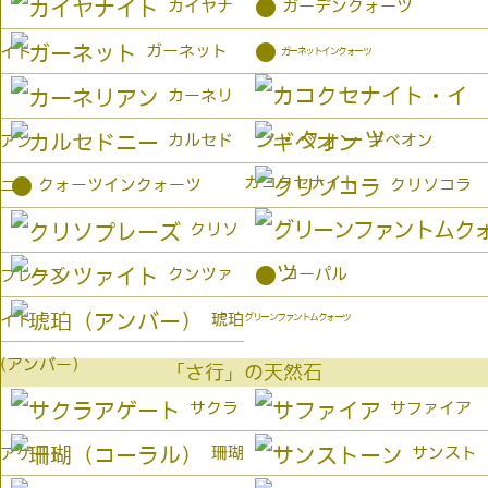
●
カイヤナ
ガーデンクォーツ
●
ガーネット
イト
ガーネットインクォーツ
カーネリ
カルセド
ギベオン
アン
カコクセナイト
●
クォーツインクォーツ
クリソコラ
ニー
クリソ
●
クンツァ
コーパル
プレーズ
琥珀
イト
グリーンファントムクォーツ
(アンバー）
「さ行」の天然石
サクラ
サファイア
珊瑚
サンスト
アゲート