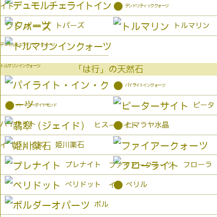
●
イト
デンドリティッククォーツ
トパーズ
トルマリン
デュモルチェライトインクォーツ
トルマリンインクォーツ
「は行」の天然石
●
パイライトインクォーツ
●
ピータ
ハーキマーダイヤモンド
パイライト
●
ヒス
ヒマラヤ水晶
ーサイト
姫川薬石
イ（ジェイド）
プレナイト
フローラ
ファイアークォーツ
●
ペリドット
ベリル
イト
ボル