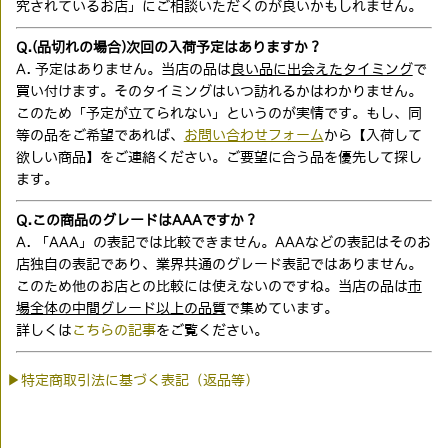
究されているお店」にご相談いただくのが良いかもしれません。
Q.(品切れの場合)次回の入荷予定はありますか？
A. 予定はありません。当店の品は
良い品に出会えたタイミング
で
買い付けます。そのタイミングはいつ訪れるかはわかりません。
このため「予定が立てられない」というのが実情です。もし、同
等の品をご希望であれば、
お問い合わせフォーム
から【入荷して
欲しい商品】をご連絡ください。ご要望に合う品を優先して探し
ます。
Q.この商品のグレードはAAAですか？
A. 「AAA」の表記では比較できません。AAAなどの表記はそのお
店独自の表記であり、業界共通のグレード表記ではありません。
このため他のお店との比較には使えないのですね。当店の品は
市
場全体の中間グレード以上の品質
で集めています。
詳しくは
こちらの記事
をご覧ください。
▶特定商取引法に基づく表記（返品等）