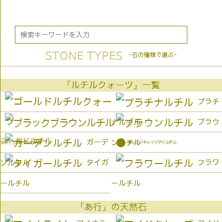
STONE TYPES
-石の種類で選ぶ-
「ルチルクォーツ」一覧
プラチ
ブラウ
ナルチル
ゴールドルチル
●
ガーデ
ンルチル
オレンジキャッツアイルチル
ブラックブラウンルチル
タイガ
フラワ
ンルチル
ールチル
ールチル
「あ行」の天然石