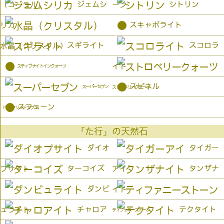
ジェムシ
シトリン
（コーラル）
ーン
●
スキャポライト
リカ
スギライト
スコロラ
水晶（クリスタル）
●
イト
スティブナイトインクォーツ
●
スピネル
スーパーセブン
ストロベリークォーツ
●
スフェーン
（セイクリッドセブン）
「た行」の天然石
ダイオ
タイガー
ターコイズ
タンザナ
プサイト
アイ
ダンビ
イト
チャロア
テクタイト
ュライト
ティファニーストーン