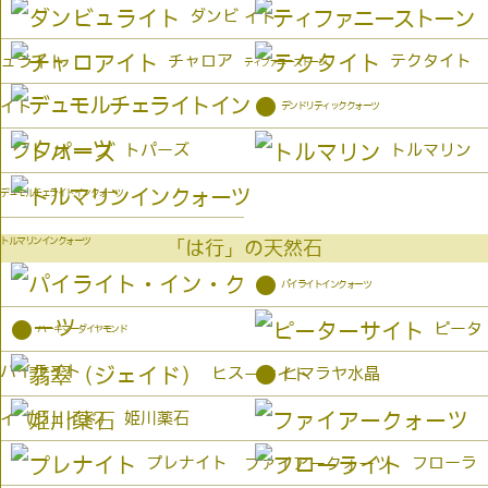
ダンビ
イト
チャロア
テクタイト
ュライト
ティファニーストーン
●
イト
デンドリティッククォーツ
トパーズ
トルマリン
デュモルチェライトインクォーツ
トルマリンインクォーツ
「は行」の天然石
●
パイライトインクォーツ
●
ピータ
ハーキマーダイヤモンド
パイライト
●
ヒス
ヒマラヤ水晶
ーサイト
姫川薬石
イ（ジェイド）
プレナイト
フローラ
ファイアークォーツ