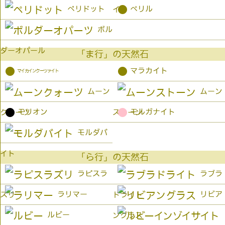
●
ペリドット
ベリル
イト
ボル
ダーオパール
「ま行」の天然石
●
●
マラカイト
マイカインクーツァイト
ムーン
ムーン
●
●
モリオン
モルガナイト
クォーツ
ストーン
モルダバ
イト
「ら行」の天然石
ラピスラ
ラブラ
ラリマー
リビア
ズリ
ドライト
ルビー
ングラス