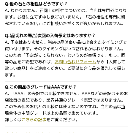
Q.他の石との相性はどうですか？
A. わかりません。石同士の相性については、当店は専門外になり
ます。お役に立てず申し訳ございません。「石の相性を専門に研
究されているお店」にご相談いただくのが良いかもしれません。
Q.(品切れの場合)次回の入荷予定はありますか？
A. 予定はありません。当店の品は
良い品に出会えたタイミング
で
買い付けます。そのタイミングはいつ訪れるかはわかりません。
このため「予定が立てられない」というのが実情です。もし、同
等の品をご希望であれば、
お問い合わせフォーム
から【入荷して
欲しい商品】をご連絡ください。ご要望に合う品を優先して探し
ます。
Q.この商品のグレードはAAAですか？
A. 「AAA」の表記では比較できません。AAAなどの表記はそのお
店独自の表記であり、業界共通のグレード表記ではありません。
このため他のお店との比較には使えないのですね。当店の品は
市
場全体の中間グレード以上の品質
で集めています。
詳しくは
こちらの記事
をご覧ください。