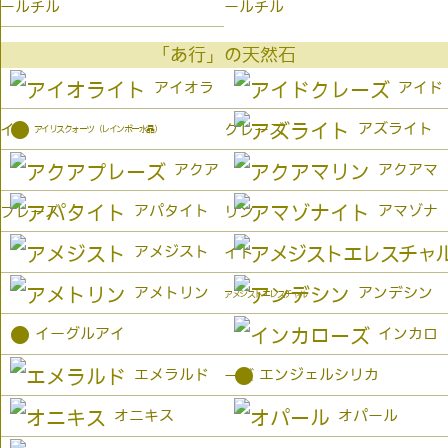
ールチル
ールチル
「あ行」の天然石
アイオラ
アイド
●
アズライト
イト
クレーズ
アイリスクォーツ（レインボー水晶）
アクア
アクアマ
アパタイト
アマゾナ
プレーズ
リン
アメジスト
イト
アメトリン
アンデシン
アメジストエレスチャル
●
イーグルアイ
インカロ
●
エメラルド
エンジェルシリカ
ーズ
オニキス
オパール