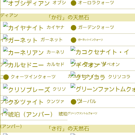
●
オブシ
オーロラクォーツ
ディアン
「か行」の天然石
●
カイヤナ
ガーデンクォーツ
●
ガーネット
イト
ガーネットインクォーツ
カーネリ
カルセド
ギベオン
アン
カコクセナイト
●
クォーツインクォーツ
クリソコラ
ニー
クリソ
●
クンツァ
コーパル
プレーズ
琥珀
イト
グリーンファントムクォーツ
(アンバー）
「さ行」の天然石