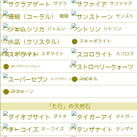
サクラ
サファイア
珊瑚
サンスト
アゲート
ジェムシ
シトリン
（コーラル）
ーン
●
スキャポライト
リカ
スギライト
スコロラ
水晶（クリスタル）
●
イト
スティブナイトインクォーツ
●
スピネル
スーパーセブン
ストロベリークォーツ
●
スフェーン
（セイクリッドセブン）
「た行」の天然石
ダイオ
タイガー
ターコイズ
タンザナ
プサイト
アイ