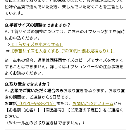
度にとどめております。石の意味ではなく、お客様が気に入った
色味や品質で選んでいただき、楽しんでいただくことを主旨とし
ています。
Q.手首サイズの調整はできますか？
A. 手首サイズの調整については、こちらのオプション加工を同時
にお申込ください。
⇒
【手首サイズを小さくする】
⇒
【手首サイズを大きくする（3000円〜要お見積もり）】
※一点もの場合、通常は同種同サイズのビーズでサイズを大きく
することはできません。詳しくはオプションページの注意事項を
よくお読みください。
Q.取り置きできますか？
A.
店頭でご覧いただく場合のみ
お取り置きを承ります。お取り置
きの期間は、ご連絡から5日間です。
お電話
（0120-958-214）
または、
お問い合わせフォーム
から
【お名前（姓名）】【商品番号】【ご来店の予定日】をご連絡く
ださい。
（※セール品のお取り置きはできません。）