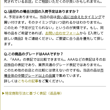
究されているお店」にご相談いただくのが良いかもしれません。
Q.(品切れの場合)次回の入荷予定はありますか？
A. 予定はありません。当店の品は
良い品に出会えたタイミング
で
買い付けます。そのタイミングはいつ訪れるかはわかりません。
このため「予定が立てられない」というのが実情です。もし、同
等の品をご希望であれば、
お問い合わせフォーム
から【入荷して
欲しい商品】をご連絡ください。ご要望に合う品を優先して探し
ます。
Q.この商品のグレードはAAAですか？
A. 「AAA」の表記では比較できません。AAAなどの表記はそのお
店独自の表記であり、業界共通のグレード表記ではありません。
このため他のお店との比較には使えないのですね。当店の品は
市
場全体の中間グレード以上の品質
で集めています。
詳しくは
こちらの記事
をご覧ください。
▶特定商取引法に基づく表記（返品等）