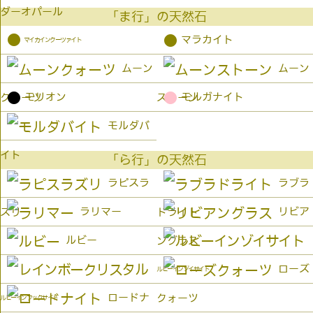
ダーオパール
「ま行」の天然石
●
●
マラカイト
マイカインクーツァイト
ムーン
ムーン
●
●
モリオン
モルガナイト
クォーツ
ストーン
モルダバ
イト
「ら行」の天然石
ラピスラ
ラブラ
ラリマー
リビア
ズリ
ドライト
ルビー
ングラス
ローズ
ルビーインゾイサイト
ロードナ
クォーツ
ルビーインフックサイト