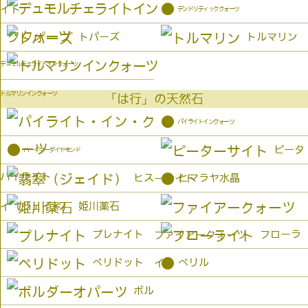
●
イト
デンドリティッククォーツ
トパーズ
トルマリン
デュモルチェライトインクォーツ
トルマリンインクォーツ
「は行」の天然石
●
パイライトインクォーツ
●
ピータ
ハーキマーダイヤモンド
パイライト
●
ヒス
ヒマラヤ水晶
ーサイト
姫川薬石
イ（ジェイド）
プレナイト
フローラ
ファイアークォーツ
●
ペリドット
ベリル
イト
ボル