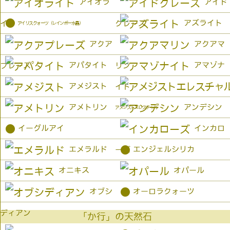
アイオラ
アイド
●
アズライト
イト
クレーズ
アイリスクォーツ（レインボー水晶）
アクア
アクアマ
アパタイト
アマゾナ
プレーズ
リン
アメジスト
イト
アメトリン
アンデシン
アメジストエレスチャル
●
イーグルアイ
インカロ
●
エメラルド
エンジェルシリカ
ーズ
オニキス
オパール
●
オブシ
オーロラクォーツ
ディアン
「か行」の天然石