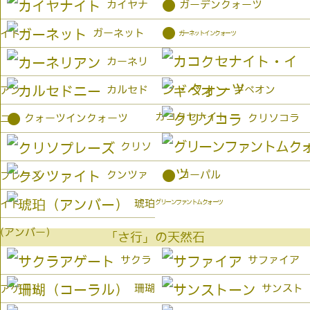
●
カイヤナ
ガーデンクォーツ
●
ガーネット
イト
ガーネットインクォーツ
カーネリ
カルセド
ギベオン
アン
カコクセナイト
●
クォーツインクォーツ
クリソコラ
ニー
クリソ
●
クンツァ
コーパル
プレーズ
琥珀
イト
グリーンファントムクォーツ
(アンバー）
「さ行」の天然石
サクラ
サファイア
珊瑚
サンスト
アゲート