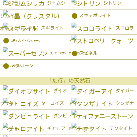
ジェムシ
シトリン
（コーラル）
ーン
●
スキャポライト
リカ
スギライト
スコロラ
水晶（クリスタル）
●
イト
スティブナイトインクォーツ
●
スピネル
スーパーセブン
ストロベリークォーツ
●
スフェーン
（セイクリッドセブン）
「た行」の天然石
ダイオ
タイガー
ターコイズ
タンザナ
プサイト
アイ
ダンビ
イト
チャロア
テクタイト
ュライト
ティファニーストーン