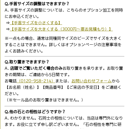
Q.手首サイズの調整はできますか？
A. 手首サイズの調整については、こちらのオプション加工を同時
にお申込ください。
⇒
【手首サイズを小さくする】
⇒
【手首サイズを大きくする（3000円〜要お見積もり）】
※一点もの場合、通常は同種同サイズのビーズでサイズを大きく
することはできません。詳しくはオプションページの注意事項を
よくお読みください。
Q.取り置きできますか？
A.
店頭でご覧いただく場合のみ
お取り置きを承ります。お取り置
きの期間は、ご連絡から5日間です。
お電話
（0120-958-214）
または、
お問い合わせフォーム
から
【お名前（姓名）】【商品番号】【ご来店の予定日】をご連絡く
ださい。
（※セール品のお取り置きはできません。）
Q.他の石との相性はどうですか？
A. わかりません。石同士の相性については、当店は専門外になり
ます。お役に立てず申し訳ございません。「石の相性を専門に研