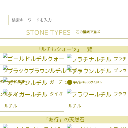
STONE TYPES
-石の種類で選ぶ-
「ルチルクォーツ」一覧
プラチ
ブラウ
ナルチル
ゴールドルチル
●
ガーデ
ンルチル
オレンジキャッツアイルチル
ブラックブラウンルチル
タイガ
フラワ
ンルチル
ールチル
ールチル
「あ行」の天然石