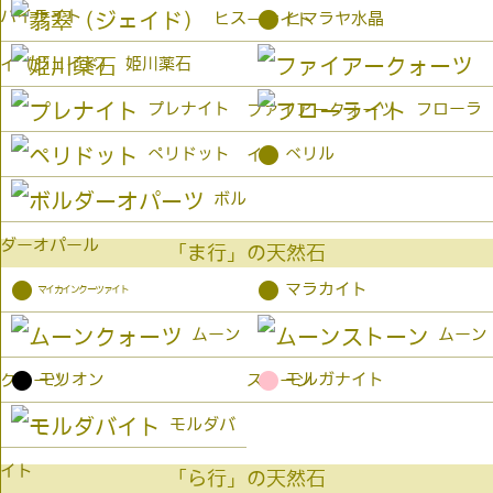
パイライト
●
ヒス
ヒマラヤ水晶
ーサイト
姫川薬石
イ（ジェイド）
プレナイト
フローラ
ファイアークォーツ
●
ペリドット
ベリル
イト
ボル
ダーオパール
「ま行」の天然石
●
●
マラカイト
マイカインクーツァイト
ムーン
ムーン
●
●
モリオン
モルガナイト
クォーツ
ストーン
モルダバ
イト
「ら行」の天然石