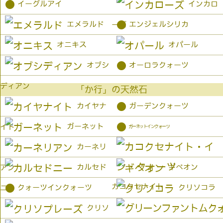
●
イーグルアイ
インカロ
●
エメラルド
エンジェルシリカ
ーズ
オニキス
オパール
●
オブシ
オーロラクォーツ
ディアン
「か行」の天然石
●
カイヤナ
ガーデンクォーツ
●
ガーネット
イト
ガーネットインクォーツ
カーネリ
カルセド
ギベオン
アン
カコクセナイト
●
クォーツインクォーツ
クリソコラ
ニー
クリソ