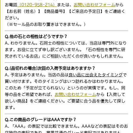
お電話
（0120-958-214）
または、
お問い合わせフォーム
から
【お名前（姓名）】【商品番号】【ご来店の予定日】をご連絡く
ださい。
（※セール品のお取り置きはできません。）
Q.他の石との相性はどうですか？
A. わかりません。石同士の相性については、当店は専門外になり
ます。お役に立てず申し訳ございません。「石の相性を専門に研
究されているお店」にご相談いただくのが良いかもしれません。
Q.(品切れの場合)次回の入荷予定はありますか？
A. 予定はありません。当店の品は
良い品に出会えたタイミング
で
買い付けます。そのタイミングはいつ訪れるかはわかりません。
このため「予定が立てられない」というのが実情です。もし、同
等の品をご希望であれば、
お問い合わせフォーム
から【入荷して
欲しい商品】をご連絡ください。ご要望に合う品を優先して探し
ます。
Q.この商品のグレードはAAAですか？
A. 「AAA」の表記では比較できません。AAAなどの表記はそのお
店独自の表記であり、業界共通のグレード表記ではありません。