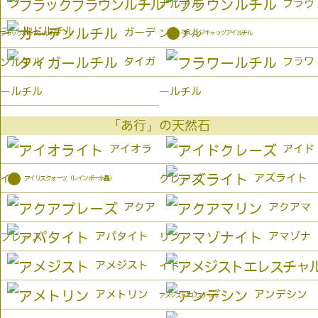
ブラウ
ナルチル
ゴールドルチル
●
ガーデ
ンルチル
オレンジキャッツアイルチル
ブラックブラウンルチル
タイガ
フラワ
ンルチル
ールチル
ールチル
「あ行」の天然石
アイオラ
アイド
●
アズライト
イト
クレーズ
アイリスクォーツ（レインボー水晶）
アクア
アクアマ
アパタイト
アマゾナ
プレーズ
リン
アメジスト
イト
アメトリン
アンデシン
アメジストエレスチャル