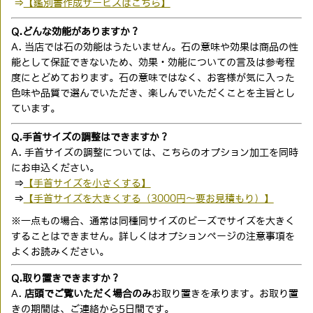
⇒
【鑑別書作成サービスはこちら】
Q.どんな効能がありますか？
A. 当店では石の効能はうたいません。石の意味や効果は商品の性
能として保証できないため、効果・効能についての言及は参考程
度にとどめております。石の意味ではなく、お客様が気に入った
色味や品質で選んでいただき、楽しんでいただくことを主旨とし
ています。
Q.手首サイズの調整はできますか？
A. 手首サイズの調整については、こちらのオプション加工を同時
にお申込ください。
⇒
【手首サイズを小さくする】
⇒
【手首サイズを大きくする（3000円〜要お見積もり）】
※一点もの場合、通常は同種同サイズのビーズでサイズを大きく
することはできません。詳しくはオプションページの注意事項を
よくお読みください。
Q.取り置きできますか？
A.
店頭でご覧いただく場合のみ
お取り置きを承ります。お取り置
きの期間は、ご連絡から5日間です。