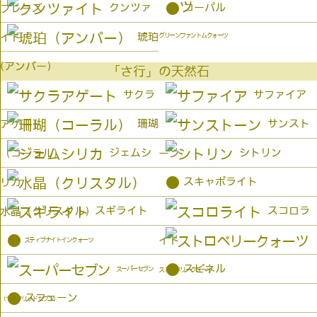
●
クンツァ
コーパル
プレーズ
琥珀
イト
グリーンファントムクォーツ
(アンバー）
「さ行」の天然石
サクラ
サファイア
珊瑚
サンスト
アゲート
ジェムシ
シトリン
（コーラル）
ーン
●
スキャポライト
リカ
スギライト
スコロラ
水晶（クリスタル）
●
イト
スティブナイトインクォーツ
●
スピネル
スーパーセブン
ストロベリークォーツ
●
スフェーン
（セイクリッドセブン）