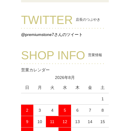
TWITTER
店長のつぶやき
@premiumstone7さんのツイート
SHOP INFO
営業情報
営業カレンダー
2026年8月
日
月
火
水
木
金
土
1
2
3
4
5
6
7
8
9
10
11
12
13
14
15