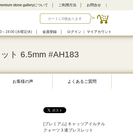
remium stone galleryについて
│
ご利用方法
│
お問合せ
｜
カートに0個あります
0～19:00 (水曜定休)
│
会員登録
│
ログイン
｜
マイアカウント
6.5mm #AH183
お客様の声
よくあるご質問
[プレミアム] キャッツアイルチル
クォーツ３連ブレスレット