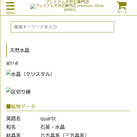
プレミアム天然石専門店
カート
天然水晶
全
51
点
■鉱物データ
英語名
quartz
和名
石英・水晶
結晶系
六方晶系（三方晶系）