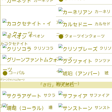
ガーネット
カーネリ
アン
カルセド
ニー
●
ギベオン
クォーツインクォーツ
カコクセナイト
クリソコラ
クリソ
プレーズ
クンツァ
イト
●
コーパル
琥
グリーンファントムクォーツ
珀(アンバー）
「さ行」の天然石
サクラ
サファイア
アゲート
珊
サンスト