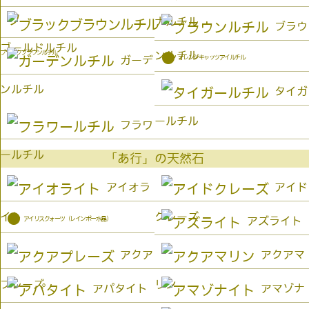
ナルチル
ブラウ
ゴールドルチル
ブラックブラウンルチル
ンルチル
●
オレンジキャッツアイルチル
ガーデ
ンルチル
タイガ
ールチル
フラワ
ールチル
「あ行」の天然石
アイオラ
アイド
イト
クレーズ
●
アイリスクォーツ（レインボー水晶）
アズライト
アクア
アクアマ
プレーズ
リン
アパタイト
アマゾナ