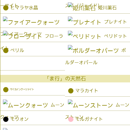
ーサイト
スイ（ジェイド）
●
ヒマラヤ水晶
姫川薬石
プレナイト
ファイアークォーツ
フローラ
ペリドット
イト
●
ベリル
ボ
ルダーオパール
「ま行」の天然石
●
マイカインクーツァイト
●
マラカイト
ムーン
ムーン
クォーツ
ストーン
●
●
モリオン
モルガナイト