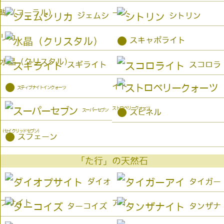
瑚（コーラル）
ーン
ジェムシ
シトリン
リカ
●
スキャポライト
水晶（クリスタル）
スギライト
スコロラ
イト
●
スティブナイトインクォーツ
ストロベリークォーツ
●
スーパーセブン
スピネル
（セイクリッドセブン）
●
スフェーン
「た行」の天然石
ダイオ
タイガー
プサイト
アイ
ターコイズ
タンザナ