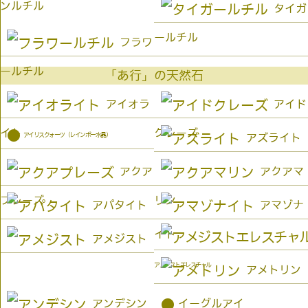
ンルチル
タイガ
ールチル
フラワ
ールチル
「あ行」の天然石
アイオラ
アイド
イト
クレーズ
●
アイリスクォーツ（レインボー水晶）
アズライト
アクア
アクアマ
プレーズ
リン
アパタイト
アマゾナ
イト
アメジスト
アメジストエレスチャル
アメトリン
●
アンデシン
イーグルアイ