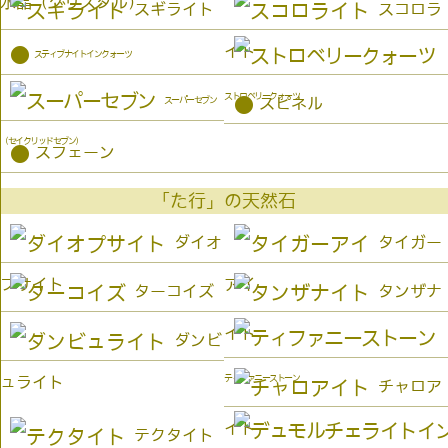
水晶（クリスタル）
スギライト
スコロラ
イト
●
スティブナイトインクォーツ
ストロベリークォーツ
●
スーパーセブン
スピネル
（セイクリッドセブン）
●
スフェーン
「た行」の天然石
ダイオ
タイガー
プサイト
アイ
ターコイズ
タンザナ
イト
ダンビ
ティファニーストーン
ュライト
チャロア
イト
テクタイト