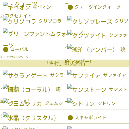
ニー
●
ギベオン
クォーツインクォーツ
カコクセナイト
クリソコラ
クリソ
プレーズ
クンツァ
イト
●
コーパル
琥
グリーンファントムクォーツ
珀(アンバー）
「さ行」の天然石
サクラ
サファイア
アゲート
珊
サンスト
瑚（コーラル）
ーン
ジェムシ
シトリン
リカ
●
スキャポライト