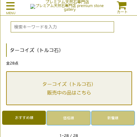
プレミアム天然石専門店
カート
ターコイズ（トルコ石）
全
28
点
ターコイズ（トルコ石）
販売中の品はこちら
おすすめ順
価格順
新着順
1-28 / 28