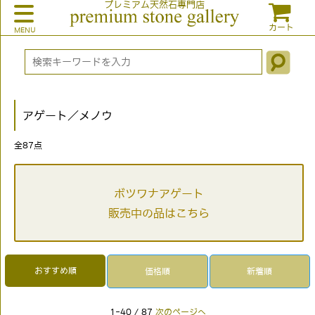
プレミアム天然石専門店
カート
アゲート／メノウ
全
87
点
ボツワナアゲート
販売中の品はこちら
おすすめ順
価格順
新着順
1-40 / 87
次のページへ