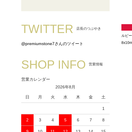
TWITTER
店長のつぶやき
ルビー
8x10m
@premiumstone7さんのツイート
SHOP INFO
営業情報
営業カレンダー
2026年8月
日
月
火
水
木
金
土
1
2
3
4
5
6
7
8
9
10
11
12
13
14
15