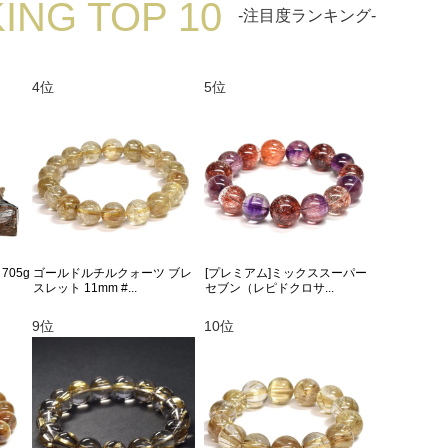
ING TOP 10
-注目度ランキング-
4位
5位
705g
ゴールドルチルクォーツ ブレ
[プレミアム]ミックススーパー
スレット 11mm #...
セブン（レピドクロサ...
9位
10位