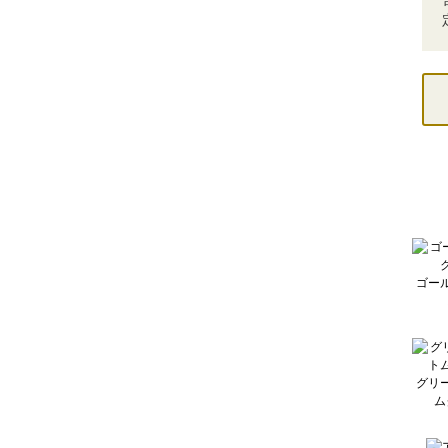
ゴー
グリ
ム