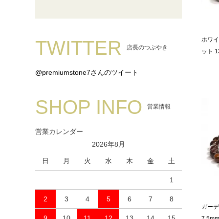
ホワイ
TWITTER
店長のつぶやき
ット 1
@premiumstone7さんのツイート
SHOP INFO
営業情報
営業カレンダー
2026年8月
日
月
火
水
木
金
土
1
2
3
4
5
6
7
8
ガーデ
9
10
11
12
13
14
15
7.5mm