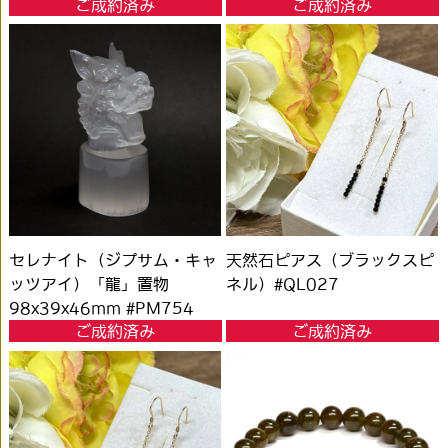
ご成約済み
ご成約済み
セレナイト（ジプサム・キャ
天然石ピアス（ブラックスピ
ッツアイ）「龍」置物
ネル）#QL027
98x39x46mm #PM754
ご成約済み
ご成約済み