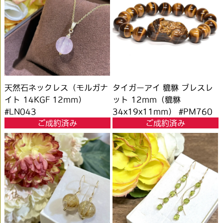
天然石ネックレス（モルガナ
タイガーアイ 貔貅 ブレスレ
イト 14KGF 12mm）
ット 12mm（貔貅
#LN043
34x19x11mm） #PM760
ご成約済み
ご成約済み