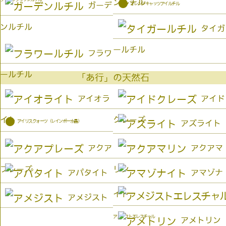
ンルチル
●
オレンジキャッツアイルチル
ガーデ
ンルチル
タイガ
ールチル
フラワ
ールチル
「あ行」の天然石
アイオラ
アイド
イト
クレーズ
●
アイリスクォーツ（レインボー水晶）
アズライト
アクア
アクアマ
プレーズ
リン
アパタイト
アマゾナ
イト
アメジスト
アメジストエレスチャル
アメトリン