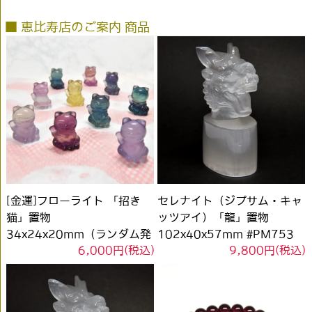
■ 恵比寿店のご案内 商品
[金運]フローライト 「招き
セレナイト（ジプサム・キャ
猫」置物
ッツアイ）「龍」置物
34x24x20mm（ランダム発
102x40x57mm #PM753
6,000円(税込)
9,800円(税込)
送）#T7400