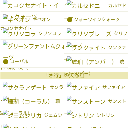
アン
カルセド
ニー
●
ギベオン
クォーツインクォーツ
カコクセナイト
クリソコラ
クリソ
プレーズ
クンツァ
イト
●
コーパル
琥
グリーンファントムクォーツ
珀(アンバー）
「さ行」の天然石
サクラ
サファイア
アゲート
珊
サンスト
瑚（コーラル）
ーン
ジェムシ
シトリン
リカ