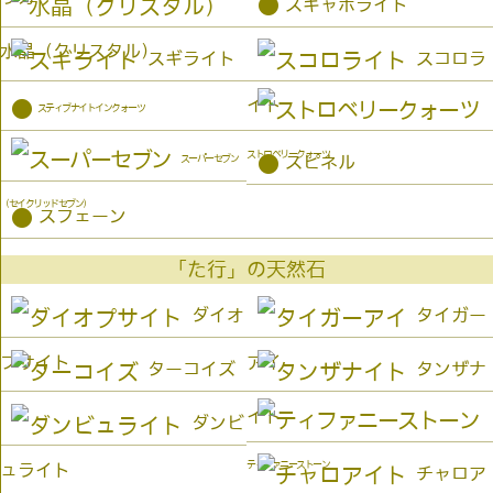
●
スキャポライト
水晶（クリスタル）
スギライト
スコロラ
イト
●
スティブナイトインクォーツ
ストロベリークォーツ
●
スーパーセブン
スピネル
（セイクリッドセブン）
●
スフェーン
「た行」の天然石
ダイオ
タイガー
プサイト
アイ
ターコイズ
タンザナ
イト
ダンビ
ティファニーストーン
ュライト
チャロア