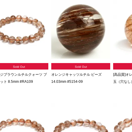
Sold Out
Sold Out
ジブラウンルチルクォーツ ブ
オレンジキャッツルチル ビーズ
[高品質]オ
ト 8.5mm #RA109
14.03mm #5154-09
玉（穴なし）1