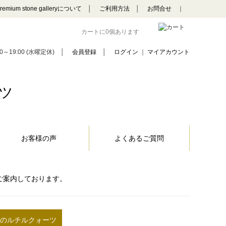
remium stone galleryについて
│
ご利用方法
│
お問合せ
｜
カートに0個あります
0～19:00 (水曜定休)
│
会員登録
│
ログイン
｜
マイアカウント
ツ
お客様の声
よくあるご質問
ご案内しております。
他のルチルクォーツ