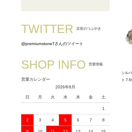
TWITTER
店長のつぶやき
@premiumstone7さんのツイート
SHOP INFO
営業情報
シルバ
営業カレンダー
ト 7.5
2026年8月
日
月
火
水
木
金
土
1
2
3
4
5
6
7
8
9
10
11
12
13
14
15