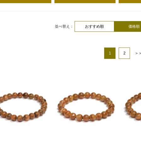
並べ替え：
おすすめ順
価格順
1
2
＞