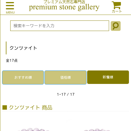
プレミアム天然石専門店
カート
クンツァイト
全
17
点
新着順
おすすめ順
価格順
1-17 / 17
■ クンツァイト 商品