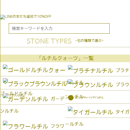
STONE TYPES
-石の種類で選ぶ-
「ルチルクォーツ」一覧
プラチ
ナルチル
ブラウ
ゴールドルチル
ブラックブラウンルチル
ンルチル
●
オレンジキャッツアイルチル
ガーデ
ンルチル
タイガ
ールチル
フラワ