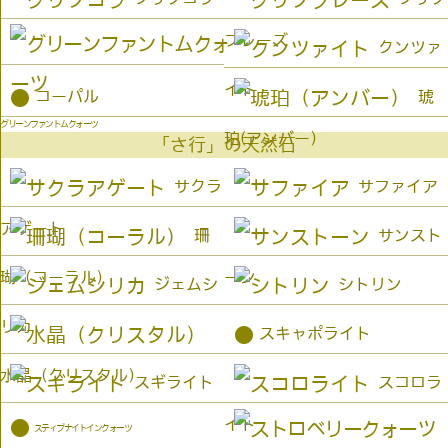
プレーズ
クンツァ
イト
●
コーパル
琥
グリーンファントムクォーツ
珀(アンバー）
「さ行」の天然石
サクラ
サファイア
アゲート
珊
サンスト
瑚（コーラル）
ーン
ジェムシ
シトリン
リカ
●
スキャポライト
水晶（クリスタル）
スギライト
スコロラ
イト
●
スティブナイトインクォーツ