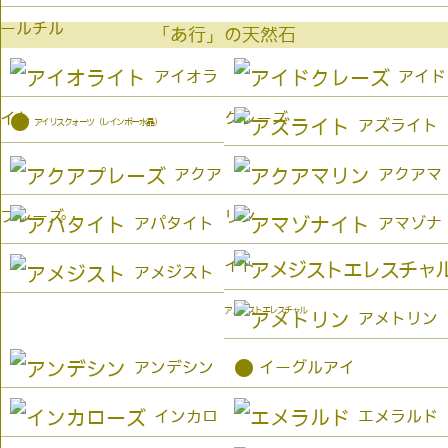
ールチル
「あ行」の天然石
アイオラ
アイド
イト
クレーズ
●
アイリスクォーツ（レインボー水晶）
アズライト
アクア
アクアマ
プレーズ
リン
アパタイト
アマゾナ
イト
アメジスト
アメジストエレスチャル
アメトリン
●
アンデシン
イーグルアイ
インカロ
エメラルド