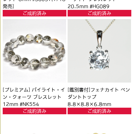
発売]
20.5mm #HG089
ご成約済み
ご成約済み
[プレミアム] パイライト・イ
[鑑別書付]フェナカイト ペン
ン・クォーツ ブレスレット
ダントトップ
12mm #NK554
8.8×8.8×6.8mm
ご成約済み
ご成約済み
#QB510