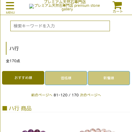
プレミアム天然石専門店
カート
ハ行
全
170
点
おすすめ順
価格順
新着順
前のページへ
81-120 / 170
次のページへ
■ ハ行 商品