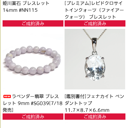
姫川薬石 ブレスレット
[プレミアム]レピドクロサイ
14mm #NN115
トインクォーツ（ファイアー
クォーツ） ブレスレット
ご成約済み
ご成約済み
10.5mm #RB539
ラベンダー翡翠 ブレス
[鑑別書付]フェナカイト ペン
レット 9mm #SG039[7/18
ダントトップ
発売]
11.7×8.7×6.6mm
ご成約済み
ご成約済み
#QB511