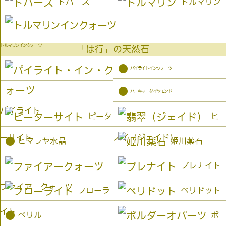
トパーズ
トルマリン
トルマリンインクォーツ
「は行」の天然石
●
パイライトインクォーツ
●
ハーキマーダイヤモンド
パイライト
ピータ
ヒ
ーサイト
スイ（ジェイド）
●
ヒマラヤ水晶
姫川薬石
プレナイト
ファイアークォーツ
フローラ
ペリドット
イト
●
ベリル
ボ