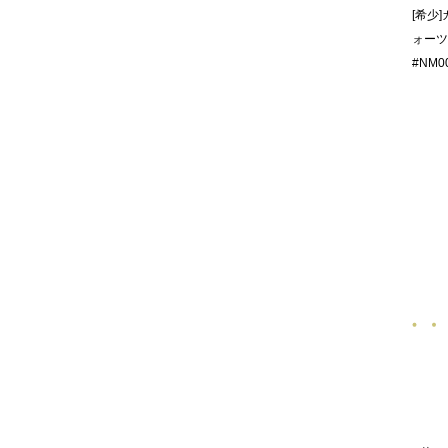
[希少
ォーツ 
#NM0