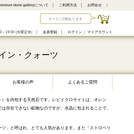
remium stone galleryについて
│
ご利用方法
│
お問合せ
｜
カートに0個あります
0～19:00 (水曜定休)
│
会員登録
│
ログイン
｜
マイアカウント
イン・クォーツ
お客様の声
よくあるご質問
ト）を内包する天然石です。レピドクロサイトは、オレン
では存在できない鉱物なのですが、水晶に包まれることで、
ーツ」と呼ばれ、とても人気があります。また「ストロベリ