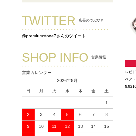
TWITTER
店長のつぶやき
@premiumstone7さんのツイート
SHOP INFO
営業情報
レピド
営業カレンダー
ペア・
2026年8月
8.921
日
月
火
水
木
金
土
1
2
3
4
5
6
7
8
9
10
11
12
13
14
15