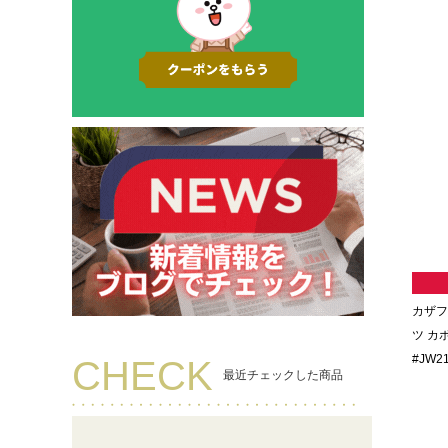
カザフ
ツ カボ
#JW2
CHECK
最近チェックした商品