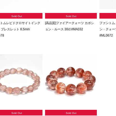
Sold Out
Sold Out
トムレピドクロサイトインク
[高品質]ファイアークォーツ カボシ
ファントム
 ブレスレット 8.5mm
ョン・ルース 30ct #MA032
ン・クォーツ
678
#ML0672
Sold Out
Sold Out