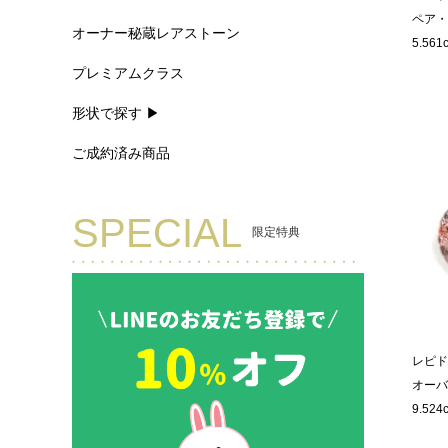
ペア・
オーナー秘蔵レアストーン
5.561
プレミアムクラス
形状で探す ▶
ご成約済み商品
SPECIAL
限定特典
レピド
オーバ
9.524