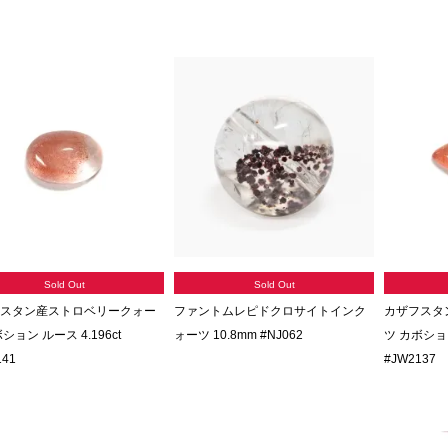
Sold Out
Sold Out
スタン産ストロベリークォー
ファントムレピドクロサイトインク
カザフスタ
ション ルース 4.196ct
ォーツ 10.8mm #NJ062
ツ カボション
141
#JW2137