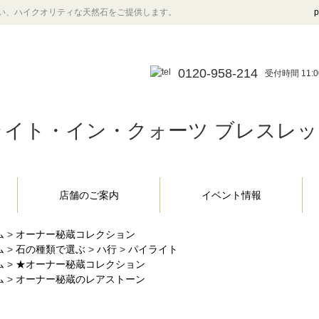
い、ハイクオリティな天然石をご提供します。
p
0120-958-214
受付時間 11:0
イト・イン・クォーツ ブレスレット 1
店舗のご案内
イベント情報
ム
>
オーナー秘蔵コレクション
ム
>
石の種類で選ぶ
>
ハ行
>
パイライト
ム
>
★オーナー秘蔵コレクション
ム
>
オーナー秘蔵のレアストーン