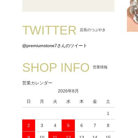
TWITTER
店長のつぶやき
@premiumstone7さんのツイート
SHOP INFO
営業情報
営業カレンダー
2026年8月
日
月
火
水
木
金
土
1
2
3
4
5
6
7
8
9
10
11
12
13
14
15