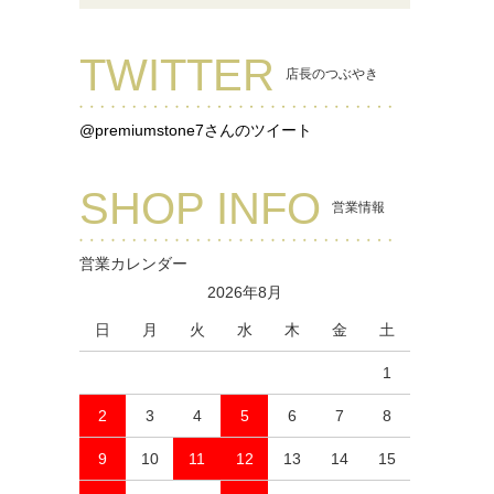
TWITTER
店長のつぶやき
@premiumstone7さんのツイート
SHOP INFO
営業情報
営業カレンダー
2026年8月
日
月
火
水
木
金
土
1
2
3
4
5
6
7
8
9
10
11
12
13
14
15