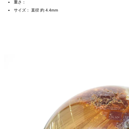
重さ：
サイズ： 直径 約 4.4mm