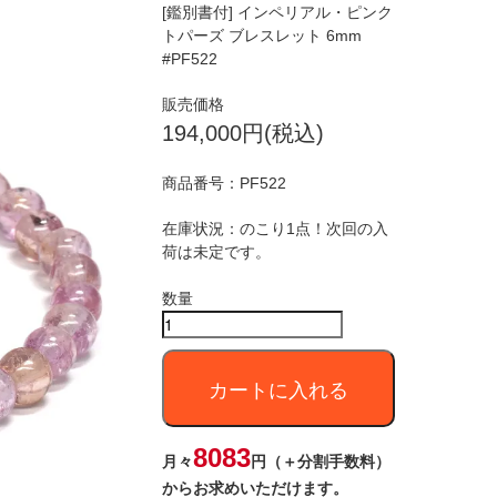
[鑑別書付] インペリアル・ピンク
トパーズ ブレスレット 6mm
#PF522
販売価格
194,000円(税込)
商品番号：
PF522
在庫状況：のこり1点！次回の入
荷は未定です。
数量
カートに入れる
8083
月々
円（＋分割手数料）
からお求めいただけます。