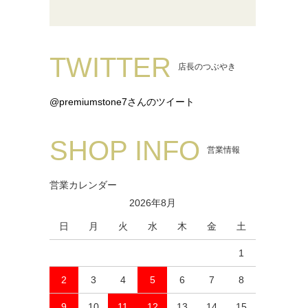
TWITTER
店長のつぶやき
@premiumstone7さんのツイート
SHOP INFO
営業情報
営業カレンダー
2026年8月
日
月
火
水
木
金
土
1
2
3
4
5
6
7
8
9
10
11
12
13
14
15