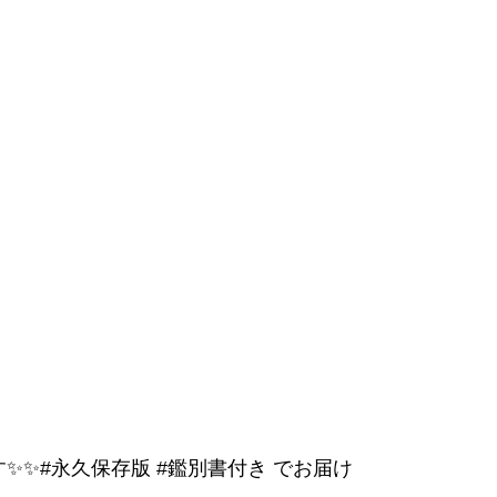

す✨✨
#永久保存版
#鑑別書付き
でお届け