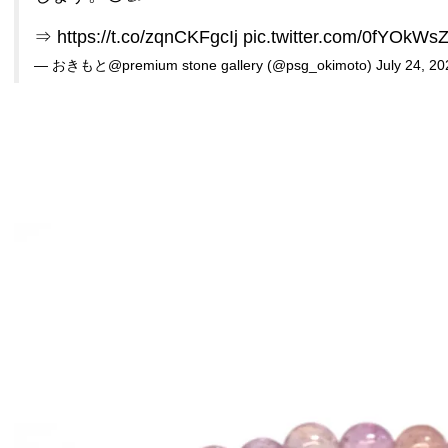
⇒
https://t.co/zqnCKFgcIj
pic.twitter.com/0fYOkWs
— おきもと@premium stone gallery (@psg_okimoto)
July 24, 20