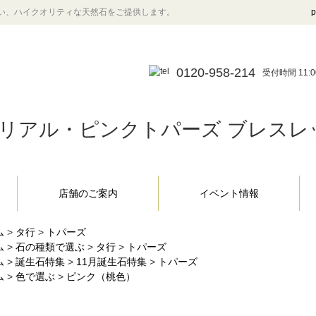
い、ハイクオリティな天然石をご提供します。
p
0120-958-214
受付時間 11:0
ペリアル・ピンクトパーズ ブレスレット 
店舗のご案内
イベント情報
ム
>
タ行
>
トパーズ
ム
>
石の種類で選ぶ
>
タ行
>
トパーズ
ム
>
誕生石特集
>
11月誕生石特集
>
トパーズ
ム
>
色で選ぶ
>
ピンク（桃色）