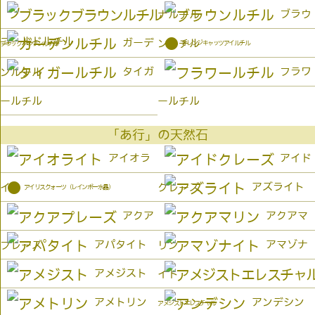
ブラウ
ナルチル
ゴールドルチル
●
ガーデ
ンルチル
オレンジキャッツアイルチル
ブラックブラウンルチル
タイガ
フラワ
ンルチル
ールチル
ールチル
「あ行」の天然石
アイオラ
アイド
●
アズライト
イト
クレーズ
アイリスクォーツ（レインボー水晶）
アクア
アクアマ
アパタイト
アマゾナ
プレーズ
リン
アメジスト
イト
アメトリン
アンデシン
アメジストエレスチャル