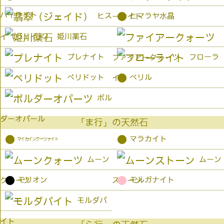
パイライト
●
ヒス
ヒマラヤ水晶
ーサイト
姫川薬石
イ（ジェイド）
プレナイト
フローラ
ファイアークォーツ
●
ペリドット
ベリル
イト
ボル
ダーオパール
「ま行」の天然石
●
●
マラカイト
マイカインクーツァイト
ムーン
ムーン
●
●
モリオン
モルガナイト
クォーツ
ストーン
モルダバ
イト