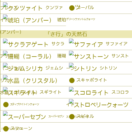
●
クンツァ
コーパル
プレーズ
琥珀
イト
グリーンファントムクォーツ
(アンバー）
「さ行」の天然石
サクラ
サファイア
珊瑚
サンスト
アゲート
ジェムシ
シトリン
（コーラル）
ーン
●
スキャポライト
リカ
スギライト
スコロラ
水晶（クリスタル）
●
イト
スティブナイトインクォーツ
●
スピネル
スーパーセブン
ストロベリークォーツ
●
スフェーン
（セイクリッドセブン）