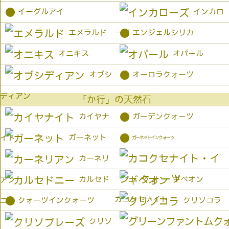
●
イーグルアイ
インカロ
●
エメラルド
エンジェルシリカ
ーズ
オニキス
オパール
●
オブシ
オーロラクォーツ
ディアン
「か行」の天然石
●
カイヤナ
ガーデンクォーツ
●
ガーネット
イト
ガーネットインクォーツ
カーネリ
カルセド
ギベオン
アン
カコクセナイト
●
クォーツインクォーツ
クリソコラ
ニー
クリソ