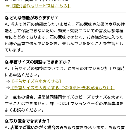
⇒
【鑑別書作成サービスはこちら】
Q.どんな効能がありますか？
A. 当店では石の効能はうたいません。石の意味や効果は商品の性
能として保証できないため、効果・効能についての言及は参考程
度にとどめております。石の意味ではなく、お客様が気に入った
色味や品質で選んでいただき、楽しんでいただくことを主旨とし
ています。
Q.手首サイズの調整はできますか？
A. 手首サイズの調整については、こちらのオプション加工を同時
にお申込ください。
⇒
【手首サイズを小さくする】
⇒
【手首サイズを大きくする（3000円〜要お見積もり）】
※一点もの場合、通常は同種同サイズのビーズでサイズを大きく
することはできません。詳しくはオプションページの注意事項を
よくお読みください。
Q.取り置きできますか？
A.
店頭でご覧いただく場合のみ
お取り置きを承ります。お取り置