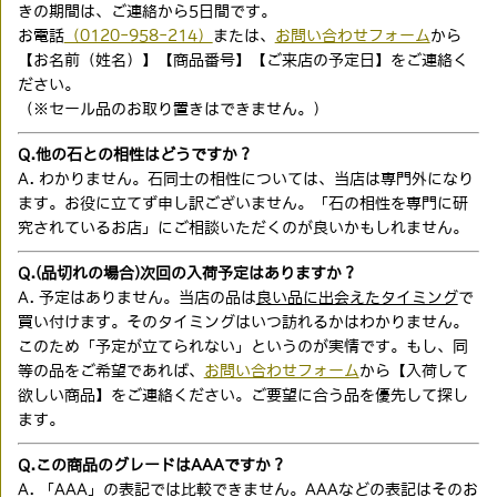
きの期間は、ご連絡から5日間です。
お電話
（0120-958-214）
または、
お問い合わせフォーム
から
【お名前（姓名）】【商品番号】【ご来店の予定日】をご連絡く
ださい。
（※セール品のお取り置きはできません。）
Q.他の石との相性はどうですか？
A. わかりません。石同士の相性については、当店は専門外になり
ます。お役に立てず申し訳ございません。「石の相性を専門に研
究されているお店」にご相談いただくのが良いかもしれません。
Q.(品切れの場合)次回の入荷予定はありますか？
A. 予定はありません。当店の品は
良い品に出会えたタイミング
で
買い付けます。そのタイミングはいつ訪れるかはわかりません。
このため「予定が立てられない」というのが実情です。もし、同
等の品をご希望であれば、
お問い合わせフォーム
から【入荷して
欲しい商品】をご連絡ください。ご要望に合う品を優先して探し
ます。
Q.この商品のグレードはAAAですか？
A. 「AAA」の表記では比較できません。AAAなどの表記はそのお