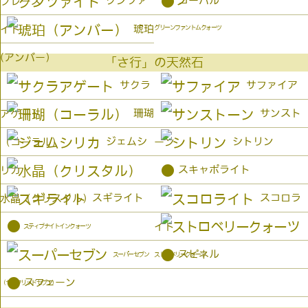
●
クンツァ
コーパル
プレーズ
琥珀
イト
グリーンファントムクォーツ
(アンバー）
「さ行」の天然石
サクラ
サファイア
珊瑚
サンスト
アゲート
ジェムシ
シトリン
（コーラル）
ーン
●
スキャポライト
リカ
スギライト
スコロラ
水晶（クリスタル）
●
イト
スティブナイトインクォーツ
●
スピネル
スーパーセブン
ストロベリークォーツ
●
スフェーン
（セイクリッドセブン）