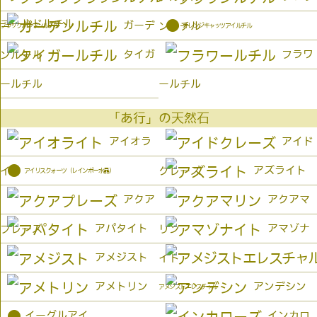
ゴールドルチル
●
ガーデ
ンルチル
オレンジキャッツアイルチル
ブラックブラウンルチル
タイガ
フラワ
ンルチル
ールチル
ールチル
「あ行」の天然石
アイオラ
アイド
●
アズライト
イト
クレーズ
アイリスクォーツ（レインボー水晶）
アクア
アクアマ
アパタイト
アマゾナ
プレーズ
リン
アメジスト
イト
アメトリン
アンデシン
アメジストエレスチャル
●
イーグルアイ
インカロ