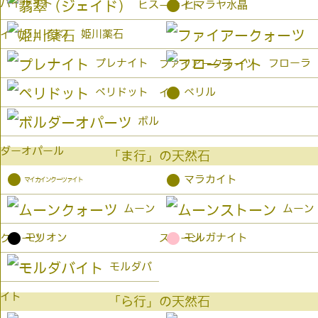
パイライト
●
ヒス
ヒマラヤ水晶
ーサイト
姫川薬石
イ（ジェイド）
プレナイト
フローラ
ファイアークォーツ
●
ペリドット
ベリル
イト
ボル
ダーオパール
「ま行」の天然石
●
●
マラカイト
マイカインクーツァイト
ムーン
ムーン
●
●
モリオン
モルガナイト
クォーツ
ストーン
モルダバ
イト
「ら行」の天然石