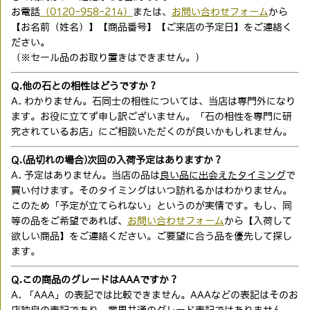
お電話
（0120-958-214）
または、
お問い合わせフォーム
から
【お名前（姓名）】【商品番号】【ご来店の予定日】をご連絡く
ださい。
（※セール品のお取り置きはできません。）
Q.他の石との相性はどうですか？
A. わかりません。石同士の相性については、当店は専門外になり
ます。お役に立てず申し訳ございません。「石の相性を専門に研
究されているお店」にご相談いただくのが良いかもしれません。
Q.(品切れの場合)次回の入荷予定はありますか？
A. 予定はありません。当店の品は
良い品に出会えたタイミング
で
買い付けます。そのタイミングはいつ訪れるかはわかりません。
このため「予定が立てられない」というのが実情です。もし、同
等の品をご希望であれば、
お問い合わせフォーム
から【入荷して
欲しい商品】をご連絡ください。ご要望に合う品を優先して探し
ます。
Q.この商品のグレードはAAAですか？
A. 「AAA」の表記では比較できません。AAAなどの表記はそのお
店独自の表記であり、業界共通のグレード表記ではありません。