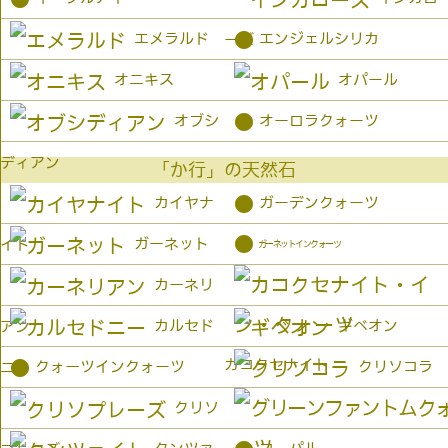
●
エメラルド
エンジェルシリカ
ーズ
オニキス
オパール
●
オブシ
オーロラクォーツ
ディアン
「か行」の天然石
●
カイヤナ
ガーデンクォーツ
●
ガーネット
イト
ガーネットインクォーツ
カーネリ
カルセド
ギベオン
アン
カコクセナイト
●
クォーツインクォーツ
クリソコラ
ニー
クリソ