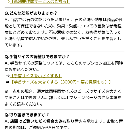
⇒
【鑑別書作成サービスはこちら】
Q.どんな効能がありますか？
A. 当店では石の効能はうたいません。石の意味や効果は商品の性
能として保証できないため、効果・効能についての言及は参考程
度にとどめております。石の意味ではなく、お客様が気に入った
色味や品質で選んでいただき、楽しんでいただくことを主旨とし
ています。
Q.手首サイズの調整はできますか？
A. 手首サイズの調整については、こちらのオプション加工を同時
にお申込ください。
⇒
【手首サイズを小さくする】
⇒
【手首サイズを大きくする（3000円〜要お見積もり）】
※一点もの場合、通常は同種同サイズのビーズでサイズを大きく
することはできません。詳しくはオプションページの注意事項を
よくお読みください。
Q.取り置きできますか？
A.
店頭でご覧いただく場合のみ
お取り置きを承ります。お取り置
きの期間は、ご連絡から5日間です。