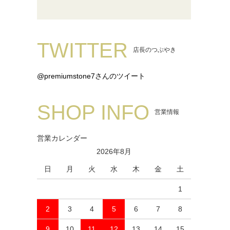
TWITTER
店長のつぶやき
@premiumstone7さんのツイート
SHOP INFO
営業情報
営業カレンダー
2026年8月
日
月
火
水
木
金
土
1
2
3
4
5
6
7
8
9
10
11
12
13
14
15