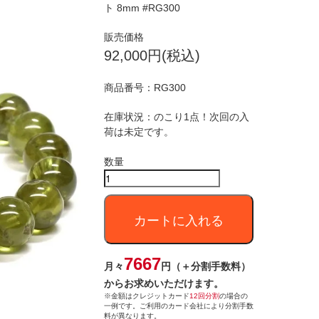
ト 8mm #RG300
販売価格
92,000円(税込)
商品番号：
RG300
在庫状況：のこり1点！次回の入
荷は未定です。
数量
カートに入れる
7667
月々
円（＋分割手数料）
からお求めいただけます。
※金額はクレジットカード
12回分割
の場合の
一例です。ご利用のカード会社により分割手数
料が異なります。