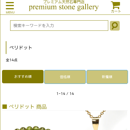
プレミアム天然石専門店
カート
ペリドット
全
14
点
おすすめ順
価格順
新着順
1-14 / 14
■ ペリドット 商品