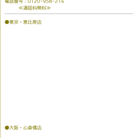
電話番号：0120-958-214
≪通話料無料≫
●東京・恵比寿店
●大阪・心斎橋店