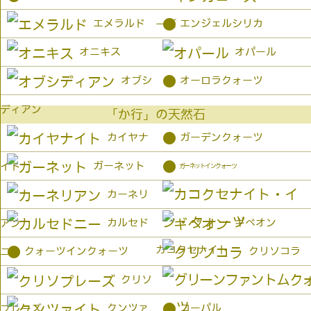
●
エメラルド
エンジェルシリカ
ーズ
オニキス
オパール
●
オブシ
オーロラクォーツ
ディアン
「か行」の天然石
●
カイヤナ
ガーデンクォーツ
●
ガーネット
イト
ガーネットインクォーツ
カーネリ
カルセド
ギベオン
アン
カコクセナイト
●
クォーツインクォーツ
クリソコラ
ニー
クリソ
●
クンツァ
コーパル
プレーズ