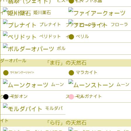
●
ヒス
ヒマラヤ水晶
ーサイト
姫川薬石
イ（ジェイド）
プレナイト
フローラ
ファイアークォーツ
●
ペリドット
ベリル
イト
ボル
ダーオパール
「ま行」の天然石
●
●
マラカイト
マイカインクーツァイト
ムーン
ムーン
●
●
モリオン
モルガナイト
クォーツ
ストーン
モルダバ
イト
「ら行」の天然石