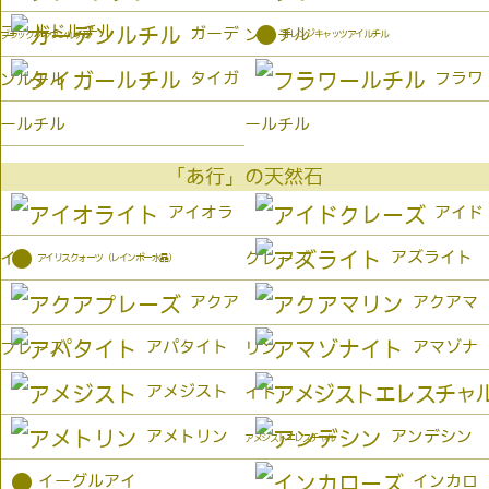
ゴールドルチル
●
ガーデ
ンルチル
オレンジキャッツアイルチル
ブラックブラウンルチル
タイガ
フラワ
ンルチル
ールチル
ールチル
「あ行」の天然石
アイオラ
アイド
●
アズライト
イト
クレーズ
アイリスクォーツ（レインボー水晶）
アクア
アクアマ
アパタイト
アマゾナ
プレーズ
リン
アメジスト
イト
アメトリン
アンデシン
アメジストエレスチャル
●
イーグルアイ
インカロ