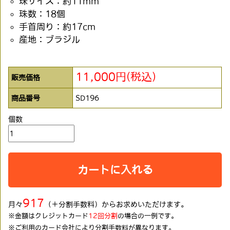
珠サイズ：約11mm
珠数：18個
手首周り：約17cm
産地：ブラジル
11,000円(税込)
販売価格
商品番号
SD196
個数
カートに入れる
917
月々
（＋分割手数料）からお求めいただけます。
※金額はクレジットカード
12回分割
の場合の一例です。
※ご利用のカード会社により分割手数料が異なります。