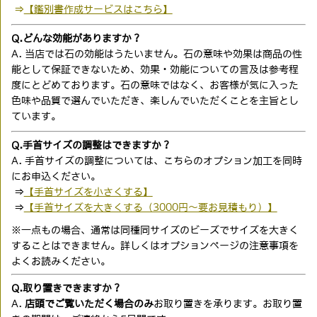
⇒
【鑑別書作成サービスはこちら】
Q.どんな効能がありますか？
A. 当店では石の効能はうたいません。石の意味や効果は商品の性
能として保証できないため、効果・効能についての言及は参考程
度にとどめております。石の意味ではなく、お客様が気に入った
色味や品質で選んでいただき、楽しんでいただくことを主旨とし
ています。
Q.手首サイズの調整はできますか？
A. 手首サイズの調整については、こちらのオプション加工を同時
にお申込ください。
⇒
【手首サイズを小さくする】
⇒
【手首サイズを大きくする（3000円〜要お見積もり）】
※一点もの場合、通常は同種同サイズのビーズでサイズを大きく
することはできません。詳しくはオプションページの注意事項を
よくお読みください。
Q.取り置きできますか？
A.
店頭でご覧いただく場合のみ
お取り置きを承ります。お取り置