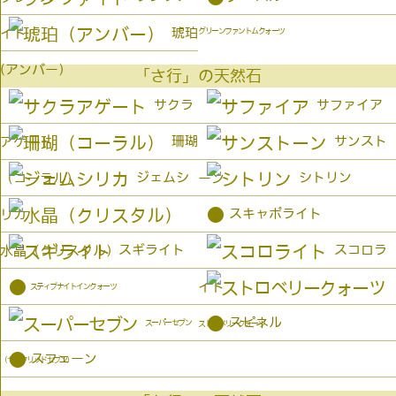
琥珀
イト
グリーンファントムクォーツ
(アンバー）
「さ行」の天然石
サクラ
サファイア
珊瑚
サンスト
アゲート
ジェムシ
シトリン
（コーラル）
ーン
●
スキャポライト
リカ
スギライト
スコロラ
水晶（クリスタル）
●
イト
スティブナイトインクォーツ
●
スピネル
スーパーセブン
ストロベリークォーツ
●
スフェーン
（セイクリッドセブン）