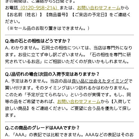
きの期間は、ご連絡から5日間です。
お電話
（0120-958-214）
または、
お問い合わせフォーム
から
【お名前（姓名）】【商品番号】【ご来店の予定日】をご連絡く
ださい。
（※セール品のお取り置きはできません。）
Q.他の石との相性はどうですか？
A. わかりません。石同士の相性については、当店は専門外になり
ます。お役に立てず申し訳ございません。「石の相性を専門に研
究されているお店」にご相談いただくのが良いかもしれません。
Q.(品切れの場合)次回の入荷予定はありますか？
A. 予定はありません。当店の品は
良い品に出会えたタイミング
で
買い付けます。そのタイミングはいつ訪れるかはわかりません。
このため「予定が立てられない」というのが実情です。もし、同
等の品をご希望であれば、
お問い合わせフォーム
から【入荷して
欲しい商品】をご連絡ください。ご要望に合う品を優先して探し
ます。
Q.この商品のグレードはAAAですか？
A. 「AAA」の表記では比較できません。AAAなどの表記はそのお