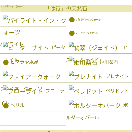
トルマリンインクォーツ
「は行」の天然石
●
パイライトインクォーツ
●
ハーキマーダイヤモンド
パイライト
ピータ
ヒ
ーサイト
スイ（ジェイド）
●
ヒマラヤ水晶
姫川薬石
プレナイト
ファイアークォーツ
フローラ
ペリドット
イト
●
ベリル
ボ
ルダーオパール