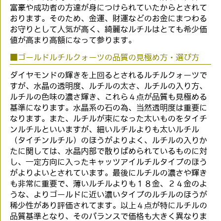
富豪や成功者の方達が身につけられていたからとされて
おります。そのため、金運、財運などのお金にまつわる
お守りとして人気が高く、綺麗なルチルはとても希少価
値が高まり高額になって参ります。
■ゴールドルチルクォーツの品質の見極め方・選び方
ダイヤモンドの輝きを上回るとされるルチルクォーツで
すが、水晶の透明度、ルチルの太さ、ルチルの入り方、
ルチルの色味の濃さ輝き、これら４点が品質も見極める
基準になります。水晶系の石の為、当然透明度は重要に
なります。また、ルチルが束になった太いものをタイチ
ンルチルといいますが、細いルチルよりも太いルチル
（タイチンルチル）のほうがよりよく、ルチルの入りか
たに関しては、水晶内部で散りばめられているものに対
し、一定方向に入ったキャッツアイルチルタイプのほう
がよりよいとされています。最後にルチルの濃さや輝き
も非常に重要で、薄いルチルよりも１８金、２４金のよ
うな、よりゴールドに近い濃いタイプのルチルのほうが
稀少性があり評価されてます。以上４点が特にルチルの
品質基準となり、そのバランスで価格も大きく異なりま