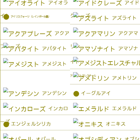
アイオラ
アイド
イト
クレーズ
●
アイリスクォーツ（レインボー水晶）
アズライト
アクア
アクアマ
プレーズ
リン
アパタイト
アマゾナ
イト
アメジスト
アメジストエレスチャル
アメトリン
●
アンデシン
イーグルアイ
インカロ
エメラルド
ーズ
●
エンジェルシリカ
オニキス
オパール
オブシ