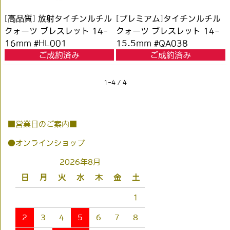
[高品質] 放射タイチンルチル
[プレミアム]タイチンルチル
クォーツ ブレスレット 14-
クォーツ ブレスレット 14-
16mm #HL001
15.5mm #QA038
ご成約済み
ご成約済み
1-4 / 4
■営業日のご案内■
●オンラインショップ
2026年8月
日
月
火
水
木
金
土
1
2
3
4
5
6
7
8