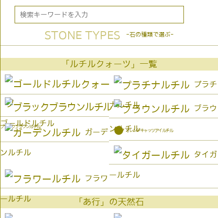
STONE TYPES
-石の種類で選ぶ-
「ルチルクォーツ」一覧
プラチ
ナルチル
ブラウ
ゴールドルチル
ブラックブラウンルチル
ンルチル
●
オレンジキャッツアイルチル
ガーデ
ンルチル
タイガ
ールチル
フラワ
ールチル
「あ行」の天然石