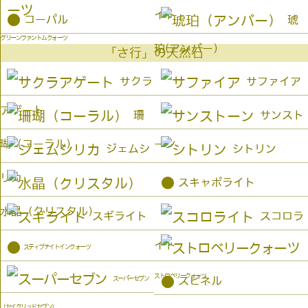
イト
●
コーパル
琥
グリーンファントムクォーツ
珀(アンバー）
「さ行」の天然石
サクラ
サファイア
アゲート
珊
サンスト
瑚（コーラル）
ーン
ジェムシ
シトリン
リカ
●
スキャポライト
水晶（クリスタル）
スギライト
スコロラ
イト
●
スティブナイトインクォーツ
ストロベリークォーツ
●
スーパーセブン
スピネル
（セイクリッドセブン）