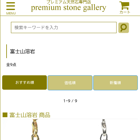
プレミアム天然石専門店
カート
富士山溶岩
全
9
点
おすすめ順
価格順
新着順
1-9 / 9
■ 富士山溶岩 商品