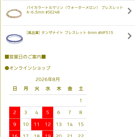
バイカラートルマリン（ウォーターメロン） ブレスレット
6-6.5mm #SE248
[高品質] タンザナイト ブレスレット 6mm #MF515
■営業日のご案内■
●オンラインショップ
2026年8月
日
月
火
水
木
金
土
1
2
3
4
5
6
7
8
9
10
11
12
13
14
15
16
17
18
19
20
21
22