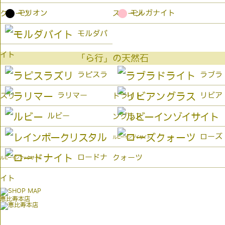
●
●
モリオン
モルガナイト
クォーツ
ストーン
モルダバ
イト
「ら行」の天然石
ラピスラ
ラブラ
ラリマー
リビア
ズリ
ドライト
ルビー
ングラス
ローズ
ルビーインゾイサイト
ロードナ
クォーツ
ルビーインフックサイト
イト
恵比寿本店