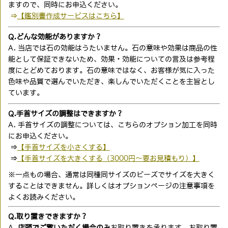
ますので、同時にお申込ください。
⇒
【鑑別書作成サービスはこちら】
Q.どんな効能がありますか？
A. 当店では石の効能はうたいません。石の意味や効果は商品の性
能として保証できないため、効果・効能についての言及は参考程
度にとどめております。石の意味ではなく、お客様が気に入った
色味や品質で選んでいただき、楽しんでいただくことを主旨とし
ています。
Q.手首サイズの調整はできますか？
A. 手首サイズの調整については、こちらのオプション加工を同時
にお申込ください。
⇒
【手首サイズを小さくする】
⇒
【手首サイズを大きくする（3000円〜要お見積もり）】
※一点もの場合、通常は同種同サイズのビーズでサイズを大きく
することはできません。詳しくはオプションページの注意事項を
よくお読みください。
Q.取り置きできますか？
A.
店頭でご覧いただく場合のみ
お取り置きを承ります。お取り置