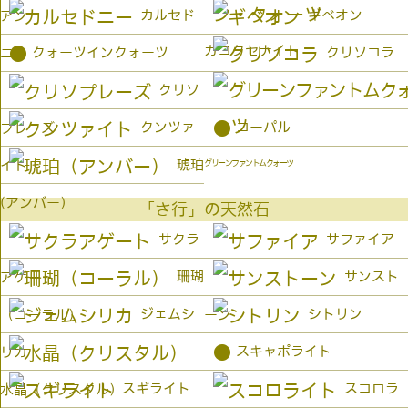
カルセド
ギベオン
アン
カコクセナイト
●
クォーツインクォーツ
クリソコラ
ニー
クリソ
●
クンツァ
コーパル
プレーズ
琥珀
イト
グリーンファントムクォーツ
(アンバー）
「さ行」の天然石
サクラ
サファイア
珊瑚
サンスト
アゲート
ジェムシ
シトリン
（コーラル）
ーン
●
スキャポライト
リカ
スギライト
スコロラ
水晶（クリスタル）