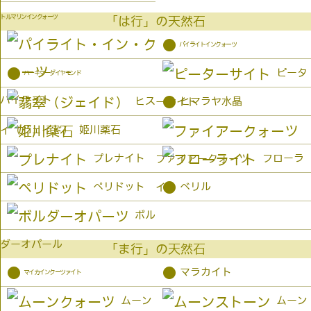
トルマリンインクォーツ
「は行」の天然石
●
パイライトインクォーツ
●
ピータ
ハーキマーダイヤモンド
パイライト
●
ヒス
ヒマラヤ水晶
ーサイト
姫川薬石
イ（ジェイド）
プレナイト
フローラ
ファイアークォーツ
●
ペリドット
ベリル
イト
ボル
ダーオパール
「ま行」の天然石
●
●
マラカイト
マイカインクーツァイト
ムーン
ムーン