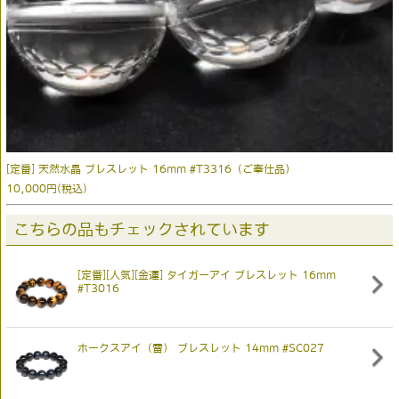
[定番] 天然水晶 ブレスレット 16mm #T3316（ご奉仕品）
10,000円(税込)
こちらの品もチェックされています
[定番][人気][金運] タイガーアイ ブレスレット 16mm
#T3016
ホークスアイ（雷） ブレスレット 14mm #SC027