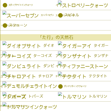
●
イト
スティブナイトインクォーツ
●
スピネル
スーパーセブン
ストロベリークォーツ
●
スフェーン
（セイクリッドセブン）
「た行」の天然石
ダイオ
タイガー
ターコイズ
タンザナ
プサイト
アイ
ダンビ
イト
チャロア
テクタイト
ュライト
ティファニーストーン
●
イト
デンドリティッククォーツ
トパーズ
トルマリン
デュモルチェライトインクォーツ