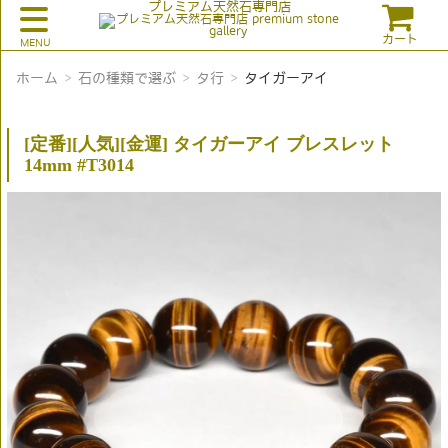
プレミアム天然石専門店
カート
ホーム
石の種類で選ぶ
タ行
タイガーアイ
[定番][人気][金運] タイガーアイ ブレスレット
14mm #T3014