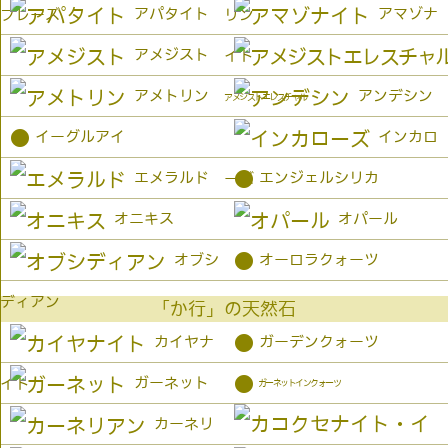
アパタイト
アマゾナ
プレーズ
リン
アメジスト
イト
アメトリン
アンデシン
アメジストエレスチャル
●
イーグルアイ
インカロ
●
エメラルド
エンジェルシリカ
ーズ
オニキス
オパール
●
オブシ
オーロラクォーツ
ディアン
「か行」の天然石
●
カイヤナ
ガーデンクォーツ
●
ガーネット
イト
ガーネットインクォーツ
カーネリ