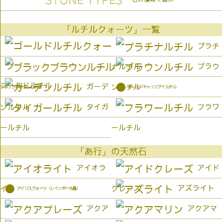
STONE TYPES
「ルチルクォーツ」一覧
プラチ
ブラウ
ナルチル
ゴールドルチル
●
ガーデ
ンルチル
オレンジキャッツアイルチル
ブラックブラウンルチル
タイガ
フラワ
ンルチル
ールチル
ールチル
「あ行」の天然石
アイオラ
アイド
●
アズライト
イト
クレーズ
アイリスクォーツ（レインボー水晶）
アクア
アクアマ